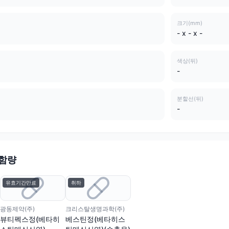
크기(mm)
- x - x -
색상(뒤)
-
분할선(뒤)
-
 함량
유효기간만료
취하
광동제약(주)
크리스탈생명과학(주)
뷰티펙스정(베타히
베스틴정(베타히스