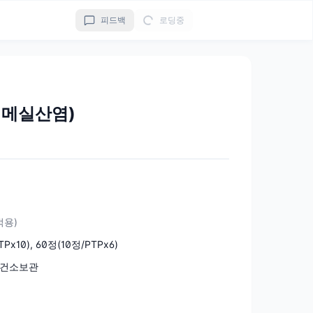
피드백
로딩중
메실산염)
 적용)
Px10), 60정(10정/PTPx6)
, 건소보관