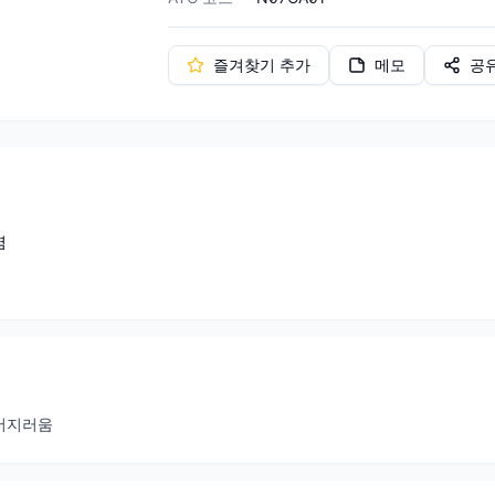
즐겨찾기 추가
메모
공
염
어지러움