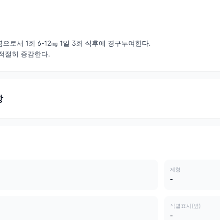
로서 1회 6-12㎎ 1일 3회 식후에 경구투여한다.
적절히 증감한다.
항
제형
-
식별표시(앞)
-