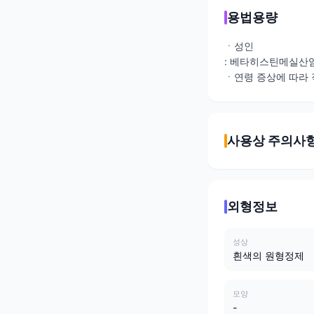
용법용량
ㆍ성인
: 베타히스틴메실산염으
ㆍ연령 증상에 따라 
사용상 주의사
외형정보
성상
흰색의 원형정제
모양
-