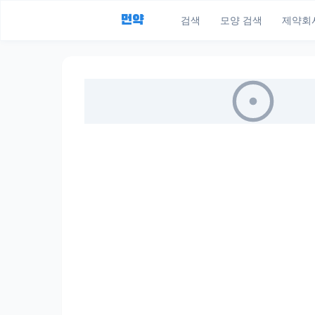
먼약
검색
모양 검색
제약회