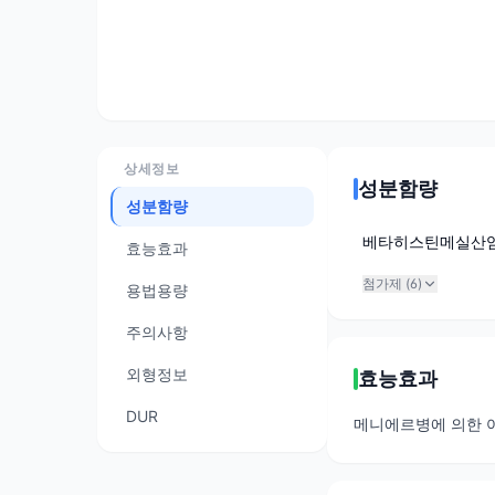
상세정보
성분함량
성분함량
베타히스틴메실산
효능효과
첨가제 (
6
)
용법용량
주의사항
외형정보
효능효과
DUR
메니에르병에 의한 