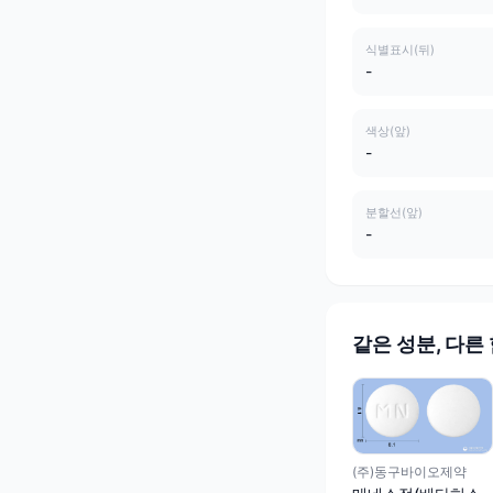
식별표시(뒤)
-
색상(앞)
-
분할선(앞)
-
같은 성분, 다른
(주)동구바이오제약