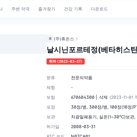
사
주변 약국
즐겨찾기
건강 기록
다운로드
(주)휴온스
휴
날시닌포르테정(베타히스틴
취하
(2023-03-27)
분류
전문의약품
제형
-
보험
670604300 |
삭제
(2023-11-01
포장
30정/병, 300정/병, 100정(10정/PT
보관
차광밀폐용기, 실온(1~30℃)보관
허가일
2008-03-31
ATC 코드
N07CA01