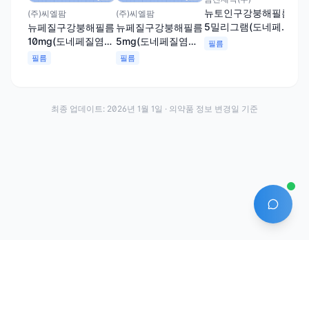
뉴토인구강붕해필름
뉴
(주)씨엘팜
(주)씨엘팜
5밀리그램(도네페질
10
뉴페질구강붕해필름
뉴페질구강붕해필름
염산염)
질
10mg(도네페질염산
5mg(도네페질염산
필름
필
염)
염)
필름
필름
최종 업데이트:
2026년 1월 1일
· 의약품 정보 변경일 기준
AI 에
·
·
이용약관
개인정보처리방침
About
전화번호: 070-7761-8763 | 주소: 경기도 안산시 상록구 수인로 628-16
상호: (주)약발 | 대표자: 신승호 | 사업자등록번호: 440-87-01611 | 통신판매업신고번