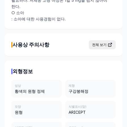
필요하다. 저체중 고령 여성은 1일 5 mg을 넘지 않아야
한다.
○ 소아
: 소아에 대한 사용경험이 없다.
사용상 주의사항
전체 보기
외형정보
성상
제형
황색의 원형 정제
구강붕해정
모양
식별표시(앞)
원형
ARICEPT