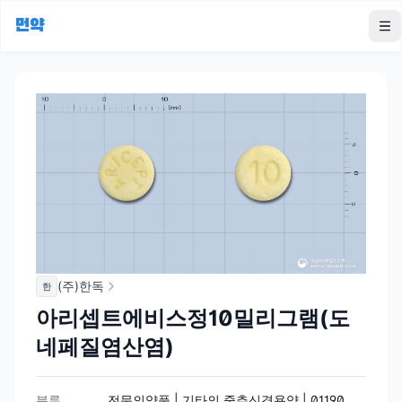
먼약
To
(주)한독
한
아리셉트에비스정10밀리그램(도
네페질염산염)
분류
전문의약품 | 기타의 중추신경용약 | 01190