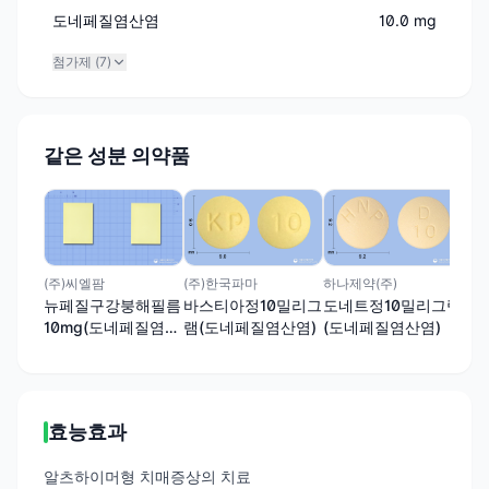
도네페질염산염
10.0 mg
첨가제 (
7
)
같은 성분 의약품
광동
알
램
(주)씨엘팜
(주)한국파마
하나제약(주)
뉴페질구강붕해필름
바스티아정10밀리그
도네트정10밀리그램
10mg(도네페질염산
램(도네페질염산염)
(도네페질염산염)
염)
효능효과
알츠하이머형 치매증상의 치료