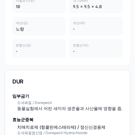
식별표시(뒤)
크기(mm)
10
9.5 x 9.5 x 4.0
색상(앞)
색상(뒤)
노랑
-
분할선(앞)
분할선(뒤)
-
-
DUR
임부금기
도네페질 / Donepezil
동물실험에서 어린 새끼의 생존율과 사산율에 영향을 줌.
효능군중복
치매치료제 (항콜린에스테라제) / 정신신경용제
도네페질염산염 / Donepezil Hydrochloride