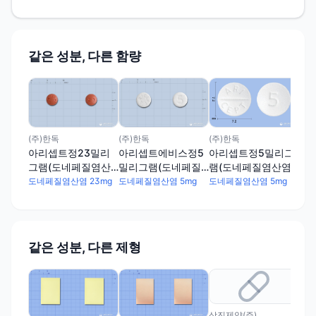
같은 성분, 다른 함량
(주
도
그
염)
도네
(주)한독
(주)한독
(주)한독
아리셉트정23밀리
아리셉트에비스정5
아리셉트정5밀리그
그램(도네페질염산
밀리그램(도네페질
램(도네페질염산염)
염)
염산염)
도네페질염산염 23mg
도네페질염산염 5mg
도네페질염산염 5mg
같은 성분, 다른 제형
삼진제약(주)
삼진