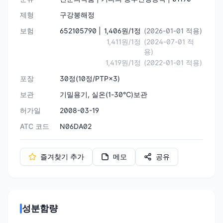
제형
구강붕해정
보험
652105790 |
1,406원/1정
(2026-01-01 적용)
1,411원/1정
(2024-07-01 적
용)
1,419원/1정
(2022-01-01 적용)
포장
30정(10정/PTP×3)
보관
기밀용기, 실온(1-30℃)보관
허가일
2008-03-19
ATC 코드
N06DA02
즐겨찾기 추가
메모
공유
성분함량