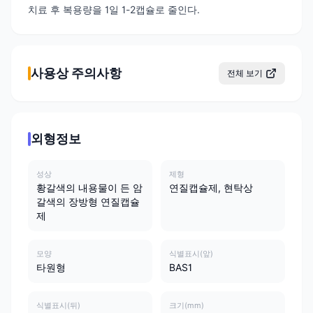
치료 후 복용량을 1일 1-2캡슐로 줄인다.
사용상 주의사항
전체 보기
외형정보
성상
제형
황갈색의 내용물이 든 암
연질캡슐제, 현탁상
갈색의 장방형 연질캡슐
제
모양
식별표시(앞)
타원형
BAS1
식별표시(뒤)
크기(mm)