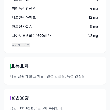
피리독신염산염
4 mg
니코틴산아미드
12 mg
판토텐산칼슘
8 mg
시아노코발라민1000배산
1.2 mg
첨가제 (
12
)
효능효과
다음 질환의 보조 치료 : 만성 간질환, 독성 간질환
용법용량
성인 : 1회 1캡슐, 1일 3회 복용한다.