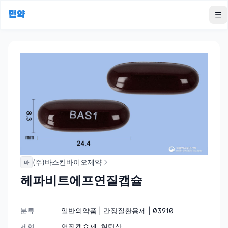
먼약
To
(주)바스칸바이오제약
바
헤파비트에프연질캡슐
분류
일반의약품 | 간장질환용제 | 03910
제형
연질캡슐제, 현탁상