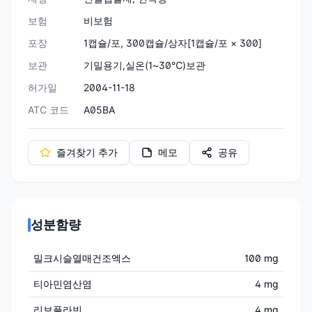
보험
비보험
포장
1캡슐/포, 300캡슐/상자[1캡슐/포 × 300]
보관
기밀용기,실온(1~30℃)보관
허가일
2004-11-18
ATC 코드
A05BA
즐겨찾기 추가
메모
공유
성분함량
밀크시슬열매건조엑스
100 mg
티아민염산염
4 mg
리보플라빈
4 mg