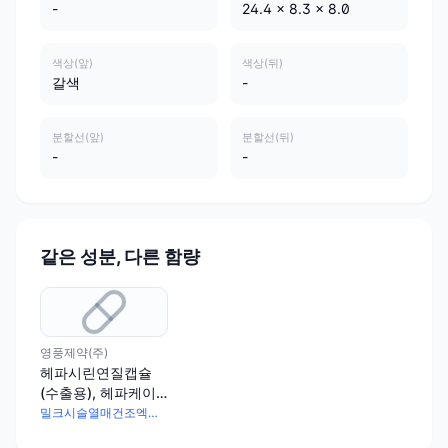
-
24.4 x 8.3 x 8.0
색상(앞)
색상(뒤)
갈색
-
분할선(앞)
분할선(뒤)
-
-
같은 성분, 다른 함량
영풍제약(주)
헤파시린연질캡슐
(수출용), 헤파케이
스-에프(Hepacase-
밀크시슬열매건조엑스 200mg · 티아민염산염 8mg · 리보플라빈 8mg · 피리독신염산염 8mg · 니코틴산아미드 24mg · 판토텐산칼슘 16mg · 시아노코발라민1000배산 2.4mg
F)(수출용)