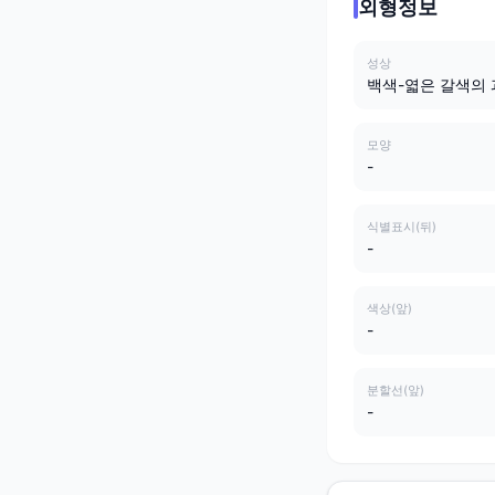
외형정보
성상
백색-엷은 갈색의
모양
-
식별표시(뒤)
-
색상(앞)
-
분할선(앞)
-