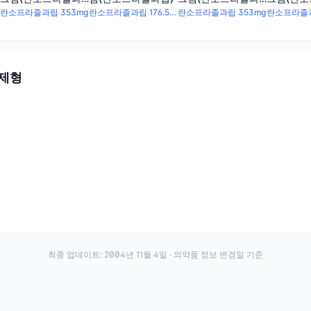
립)
립)
립)
란소프라졸과립 353mg
란소프라졸과립 176.5mg
란소프라졸과립 353mg
란소프라졸과
 제형
최종 업데이트:
2004년 11월 4일
· 의약품 정보 변경일 기준