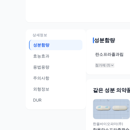
상세정보
성분함량
성분함량
란소프라졸과립
효능효과
첨가제 (
1
)
용법용량
주의사항
외형정보
같은 성분 의약
DUR
한올바이오파마(주)
한올란소프라졸캡슐