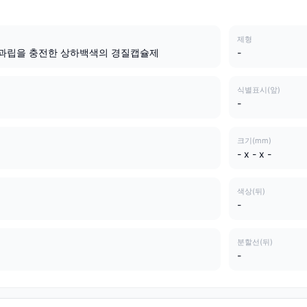
제형
 과립을 충전한 상하백색의 경질캡슐제
-
식별표시(앞)
-
크기(mm)
- x - x -
색상(뒤)
-
분할선(뒤)
-