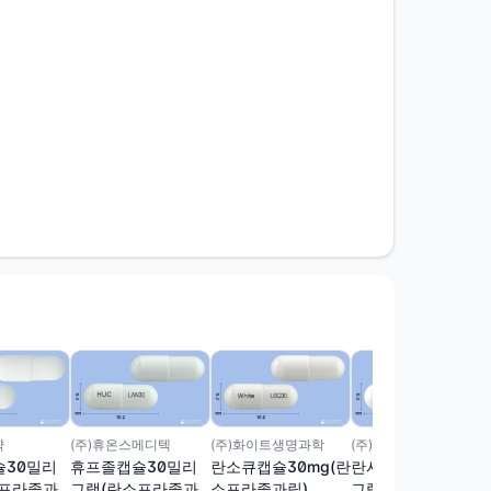
약
(주)휴온스메디텍
(주)화이트생명과학
(주)셀트리온제약
슐30밀리
휴프졸캡슐30밀리
란소큐캡슐30mg(란
란시졸캡슐30밀리
소프라졸과
그램(란소프라졸과
소프라졸과립)
그램(란소프라졸)