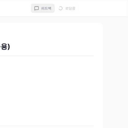
피드백
로딩중
용)