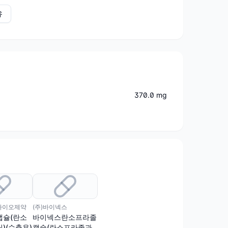
유
370.0 mg
바이오제약
(주)바이넥스
캡슐(란소
바이넥스란소프라졸
)(수출용)
캡슐(란소프라졸과