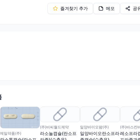
즐겨찾기 추가
메모
공
품
(주)비씨월드제약
일양바이오팜(주)
(주)바스칸
라소놀캡슐(란소프
일양바이오란소프라
레소프라
제일약품(주)
라졸)(수출용)
졸캡슐(수출용)
프라졸과립
란스톤캡슐(란소프