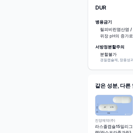
DUR
병용금기
릴피비린염산염 / Rilp
위장 pH의 증가
서방정분할주의
분할불가
경질캡슐제, 장용성
같은 성분, 다른
진양제약(주)
라스졸캡슐15밀리그
램(란소프라졸과립)