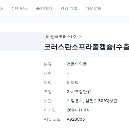
사
주변 약국
즐겨찾기
건강 기록
다운로드
한국코러스(주)
한
코러스란소프라졸캡슐(수출
분류
전문의약품
제형
-
보험
비보험
포장
자사포장단위
보관
기밀용기, 실온(1-30℃)보관
허가일
2004-11-04
ATC 코드
A02BC03