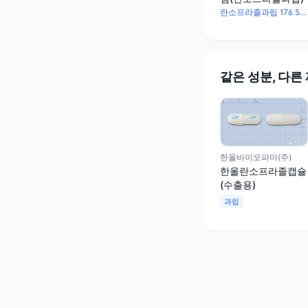
란소프라졸과립 176.5mg
같은 성분, 다른
한올바이오파마(주)
한올란소프라졸캡슐
(수출용)
과립