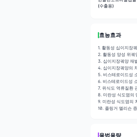
(수출용)
효능효과
1. 활동성 십이지장
2. 활동성 양성 위
3. 십이지장궤양 재발방지
4. 십이지장궤양의 
5. 비스테로이드성
6. 비스테로이드성
7. 위식도 역류질환
8. 미란성 식도염의
9. 미란성 식도염의
10. 졸링거 엘리슨
용법용량