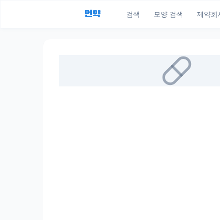
먼약
검색
모양 검색
제약회