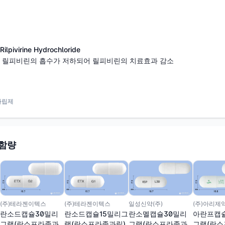
ivirine Hydrochloride
로 릴피비린의 흡수가 저하되어 릴피비린의 치료효과 감소
과립제
 함량
(주)테라젠이텍스
(주)테라젠이텍스
일성신약(주)
(주)아리제
란소드캡슐30밀리
란소드캡슐15밀리그
란소멜캡슐30밀리
아란프캡
그램(란소프라졸과
램(란소프라졸과립)
그램(란소프라졸과
그램(란