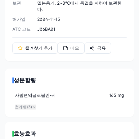
보관
밀봉용기, 2~8℃에서 동결을 피하여 보관한
다.
허가일
2004-11-15
ATC 코드
J06BA01
즐겨찾기 추가
메모
공유
성분함량
사람면역글로불린-지
165 mg
첨가제 (
3
)
효능효과