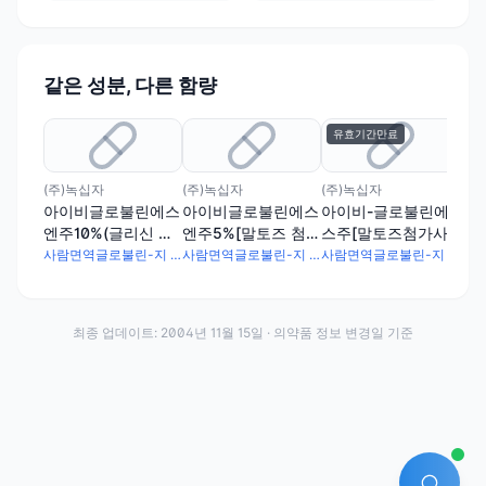
같은 성분, 다른 함량
유효기간만료
(주)녹십자
(주)녹십자
(주)녹십자
에스
아이비글로불린에스
아이비글로불린에스
아이비-글로불린에
리
엔주10%(글리신 첨
엔주5%[말토즈 첨가
스주[말토즈첨가사
10
가 사람면역글로불
사람 면역글로불린
람면역글로불린
람
사람면역글로불린-지 100mg
사람면역글로불린-지 50mg
사람면역글로불린-지 50mg
린[pH4.8])
(pH4.25)]
(pH4.25)][수출명:
(pH
바바이오텍-아이비
글로불린(인젝터블
최종 업데이트:
2004년 11월 15일
· 의약품 정보 변경일 기준
솔루션),글로부셀,휴
먼인트라비너스이뮤
노글로불린아이피/
이피5%(100ml),감
마벤,아이비-글로불
린 에스 주,아이비아
이쥐-에스 (이뮤노글