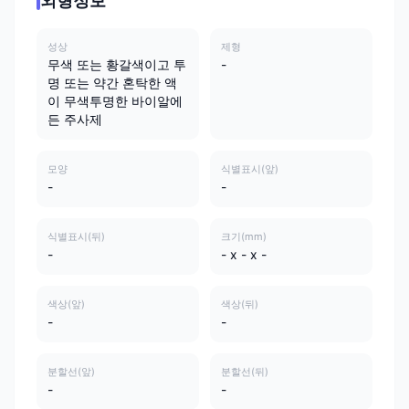
외형정보
성상
제형
무색 또는 황갈색이고 투
-
명 또는 약간 혼탁한 액
이 무색투명한 바이알에
든 주사제
모양
식별표시(앞)
-
-
식별표시(뒤)
크기(mm)
-
- x - x -
색상(앞)
색상(뒤)
-
-
분할선(앞)
분할선(뒤)
-
-