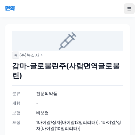
먼약
To
(주)녹십자
녹
감마-글로불린주(사람면역글로불
린)
분류
전문의약품
제형
-
보험
비보험
포장
1바이알/상자[바이알(2밀리리터)], 1바이알/상
자[바이알(10밀리리터)]