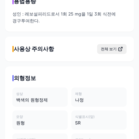
용법용량
성인 : 레보설피리드로서 1회 25 mg을 1일 3회 식전에
경구투여한다.
사용상 주의사항
전체 보기
외형정보
성상
제형
백색의 원형정제
나정
모양
식별표시(앞)
원형
SR