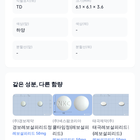
식별표시(뒤)
크기(mm)
TD
6.1 x 6.1 x 3.6
색상(앞)
색상(뒤)
하양
-
분할선(앞)
분할선(뒤)
-
-
같은 성분, 다른 함량
(주
파
레보
(주)경보제약
태극제약(주)
(주)넥스팜코리아
경보레보설피리드정
태극레보설피리드정
쿨타임정(레보설피
(레보설피리드)
리드)
레보설피리드 50mg
레보설피리드 50mg
레보설피리드 50mg