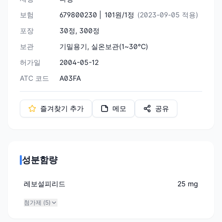
보험
679800230 |
101원/1정
(2023-09-05 적용)
포장
30정, 300정
보관
기밀용기, 실온보관(1~30℃)
허가일
2004-05-12
ATC 코드
A03FA
즐겨찾기 추가
메모
공유
성분함량
레보설피리드
25 mg
첨가제 (
5
)