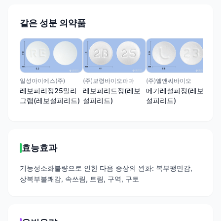
같은 성분 의약품
독립
레
설
일성아이에스(주)
(주)보령바이오파마
(주)엘앤씨바이오
레보피리정25밀리
레보피리드정(레보
메가레설피정(레보
그램(레보설피리드)
설피리드)
설피리드)
효능효과
기능성소화불량으로 인한 다음 증상의 완화: 복부팽만감,
상복부불쾌감, 속쓰림, 트림, 구역, 구토