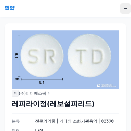
먼약
To
(주)티디에스팜
티
레피라이정(레보설피리드)
분류
전문의약품 | 기타의 소화기관용약 | 02390
제형
나정