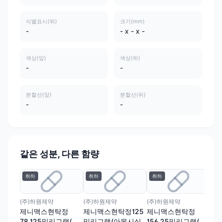
식별표시(뒤)
크기(mm)
-
- x - x -
색상(앞)
색상(뒤)
-
-
분할선(앞)
분할선(뒤)
-
-
같은 성분, 다른 함량
취하
취하
취하
일성
오
그
(주)하원제약
(주)하원제약
(주)하원제약
라불
제니맥스현탁정
제니맥스현탁정125
제니맥스현탁정
78.125밀리그램(아
밀리그램(아목시실
156.25밀리그램(아