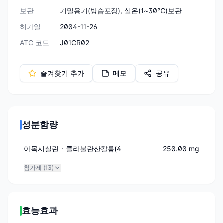
보관
기밀용기(방습포장), 실온(1~30℃)보관
허가일
2004-11-26
ATC 코드
J01CR02
즐겨찾기 추가
메모
공유
성분함량
아목시실린ㆍ클라불란산칼륨(4
250.00 mg
첨가제 (
13
)
효능효과