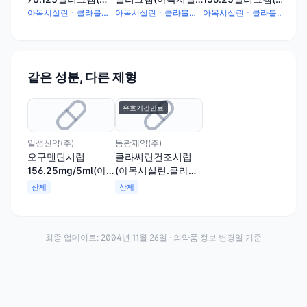
목시실린·클라불란
린·클라불란산칼륨
목시실린·클라불란
아목시실린ㆍ클라불란산칼륨(4 78.125mg
아목시실린ㆍ클라불란산칼륨(4 125mg
아목시실린ㆍ클라불란산칼륨(4 156.25mg
산칼륨(4:1))(수출용)
(4:1))(수출용)
산칼륨(4:1))(수출용)
같은 성분, 다른 제형
유효기간만료
일성신약(주)
동광제약(주)
오구멘틴시럽
클라씨린건조시럽
156.25mg/5ml(아
(아목시실린.클라불
목시실린`클라불란
란산칼륨)(4:1)
산제
산제
산칼륨)
최종 업데이트:
2004년 11월 26일
· 의약품 정보 변경일 기준