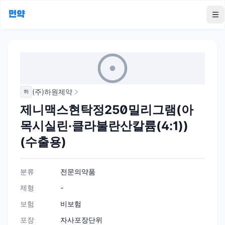
먼약
To
(주)하원제약
하
제니맥스현탁정250밀리그램(아
목시실린·클라불란산칼륨(4:1))
(수출용)
분류
전문의약품
제형
-
보험
비보험
포장
자사포장단위