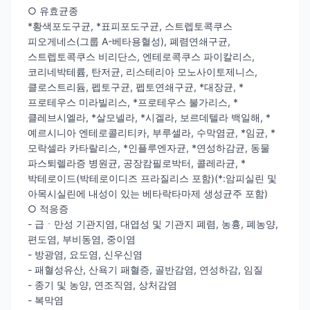
○ 유효균종
*황색포도구균, *표피포도구균, 스트렙토콕쿠스
피오게네스(그룹 A-베타용혈성), 폐렴연쇄구균,
스트렙토콕쿠스 비리단스, 엔테로콕쿠스 파이칼리스,
코리네박테륨, 탄저균, 리스테리아 모노사이토제니스,
클로스트리듐, 펩토구균, 펩토연쇄구균, *대장균, *
프로테우스 미라빌리스, *프로테우스 불가리스, *
클레브시엘라, *살모넬라, *시겔라, 보르데텔라 백일해, *
예르시니아 엔테로콜리티카, 부루셀라, 수막염균, *임균, *
모락셀라 카타랄리스, *인플루엔자균, *연성하감균, 동물
파스퇴렐라증 병원균, 공장캄필로박터, 콜레라균, *
박테로이드(박테로이디즈 프라질리스 포함)(*:암피실린 및
아목시실린에 내성이 있는 베타락타마제 생성균주 포함)
○ 적응증
- 급ㆍ만성 기관지염, 대엽성 및 기관지 폐렴, 농흉, 폐농양,
편도염, 부비동염, 중이염
- 방광염, 요도염, 신우신염
- 패혈성유산, 산욕기 패혈증, 골반감염, 연성하감, 임질
- 종기 및 농양, 연조직염, 상처감염
- 복막염