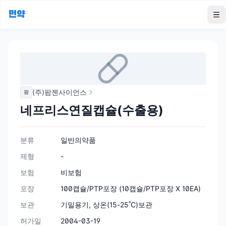
먼약
To
(주)팜젠사이언스
팜
네프리스연질캡슐(수출용)
분류
일반의약품
제형
-
보험
비보험
포장
100캡슐/PTP포장 (10캡슐/PTP포장 X 10EA)
보관
기밀용기, 상온(15-25˚C)보관
허가일
2004-03-19