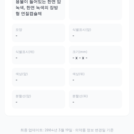
용물이 들어있는 한면 암
녹색, 한면 녹색의 장방
형 연질캡슐제
모양
식별표시(앞)
-
-
식별표시(뒤)
크기(mm)
-
- x - x -
색상(앞)
색상(뒤)
-
-
분할선(앞)
분할선(뒤)
-
-
최종 업데이트:
2004년 3월 19일
· 의약품 정보 변경일 기준