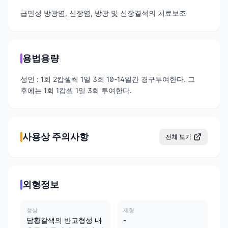
급만성 방광염, 신장염, 방광 및 신장결석의 치료보조
용법용량
성인 : 1회 2캅셀씩 1일 3회 10-14일간 경구투여한다. 그
후에는 1회 1캅셀 1일 3회 투여한다.
사용상 주의사항
전체 보기
외형정보
성상
제형
담황갈색의 반고형성 내
-