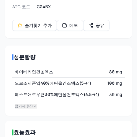
ATC 코드
G04BX
즐겨찾기 추가
메모
공유
성분함량
베어베리엽건조엑스
80 mg
오르소시폰엽40%에탄올건조엑스(5→1)
100 mg
레스트애로우근30%에탄올건조엑스(6.5→1)
30 mg
첨가제 (
16
)
효능효과