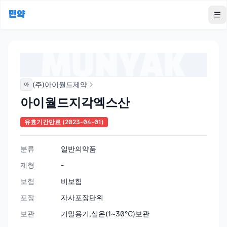
먼약
To
(주)아이월드제약
아
아이월드지각엑스산
유효기간만료
(2023-04-01)
분류
일반의약품
제형
-
보험
비보험
포장
자사포장단위
보관
기밀용기,실온(1~30℃)보관