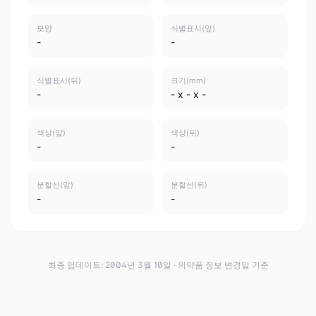
모양
식별표시(앞)
-
-
식별표시(뒤)
크기(mm)
-
- x - x -
색상(앞)
색상(뒤)
-
-
분할선(앞)
분할선(뒤)
-
-
최종 업데이트:
2004년 3월 10일
· 의약품 정보 변경일 기준