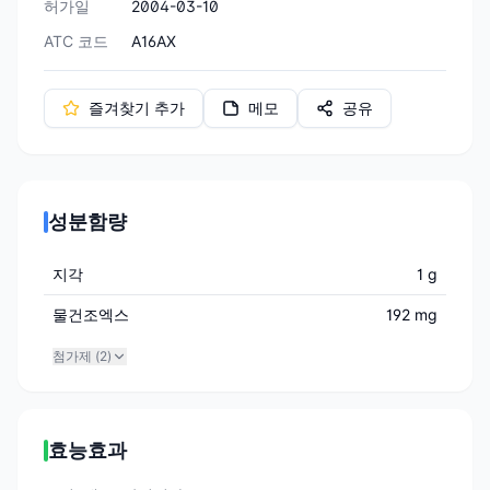
허가일
2004-03-10
ATC 코드
A16AX
즐겨찾기 추가
메모
공유
성분함량
지각
1 g
물건조엑스
192 mg
첨가제 (
2
)
효능효과