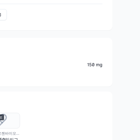
유
150 mg
료
(주)에이프로젠바이오로직스
50밀리그