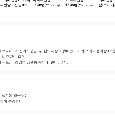
부틴말레산염)(수출
150mg(트리메부틴
150mg(트리메부틴
램(트리
용)
말레산염)
말레산염)
산염)
공헤르니아
위 십이지장염, 위 십이지장궤양에 있어서의 소화기능이상 (복통,
,
 및 경련성 결장
관성 구토, 비감염성 장관통과장애 (변비, 설사)
 3회 식전에 경구투여
적절히 증감한다.