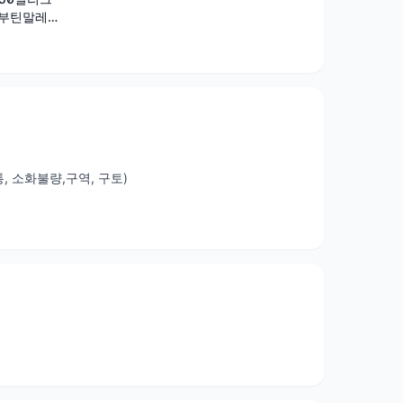
메부틴말레
 소화불량,구역, 구토)