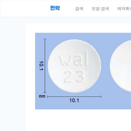
먼약
검색
모양 검색
제약회