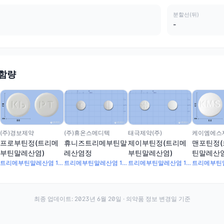
분할선(뒤)
-
 함량
(주)휴온스메디텍
태극제약(주)
(주)경보제약
케이엠에스제
휴니즈트리메부틴말
제이부틴정(트리메
프로부틴정(트리메
맨포틴정
레산염정
부틴말레산염)
부틴말레산염)
틴말레산염
트리메부틴말레산염 100mg
트리메부틴말레산염 100mg
트리메부틴말레산염 100mg
최종 업데이트:
2023년 6월 20일
· 의약품 정보 변경일 기준