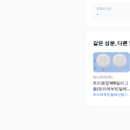
분할선(앞)
-
같은 성분, 다른
하나제약(주)
트리원정100밀리그
램(트리메부틴말레
산염)
트리메부틴말레산염 100mg