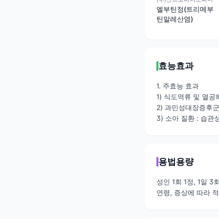
엘부틴정(트리메부
틴말레산염)
효능효과
1. 주효능 효과
1) 식도역류 및 열
2) 과민성대장증후군
3) 소아 질환 : 습
용법용량
성인 1회 1정, 1일
연령, 증상에 따라 