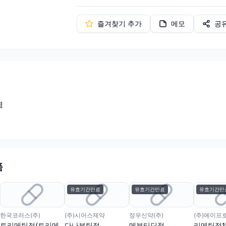
즐겨찾기 추가
메모
공
염
품
유효기간만료
유효기간만료
유효기간만
한국코러스(주)
(주)시어스제약
정우신약(주)
트리메틴정(트리메
다나부틴정
메부티딘정
리메틴정1