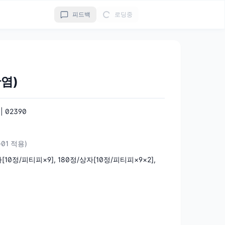
피드백
로딩중
염)
 02390
-01 적용)
[10정/피티피×9], 180정/상자[10정/피티피×9×2],