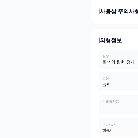
사용상 주의사
외형정보
성상
흰색의 원형 정제
모양
원형
식별표시(뒤)
-
색상(앞)
하양