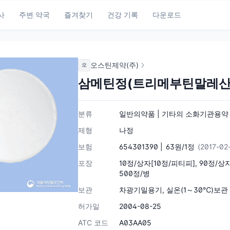
사
주변 약국
즐겨찾기
건강 기록
다운로드
오스틴제약(주)
오
삼메틴정(트리메부틴말레산
분류
일반의약품 | 기타의 소화기관용약 |
제형
나정
보험
654301390 |
63원/1정
(2017-02
포장
10정/상자[10정/피티피], 90정/상자
500정/병
보관
차광기밀용기, 실온(1～30℃)보관
허가일
2004-08-25
ATC 코드
A03AA05