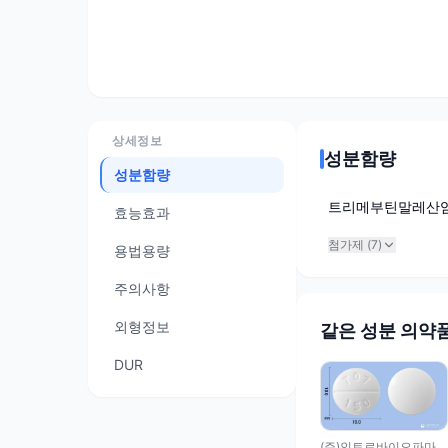
상세정보
성분함량
성분함량
트리메부틴말레산
효능효과
첨가제 (
7
)
용법용량
주의사항
외형정보
같은 성분 의약
DUR
(주)인트로바이오파마