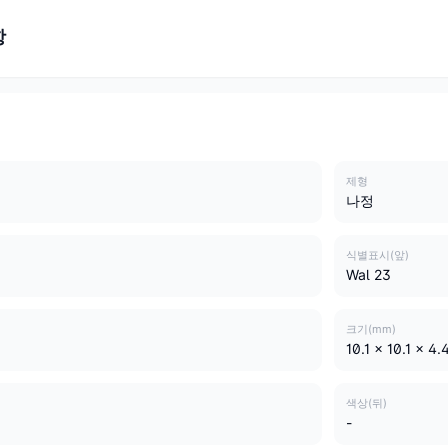
항
제형
나정
식별표시(앞)
Wal 23
크기(mm)
10.1 x 10.1 x 4.
색상(뒤)
-