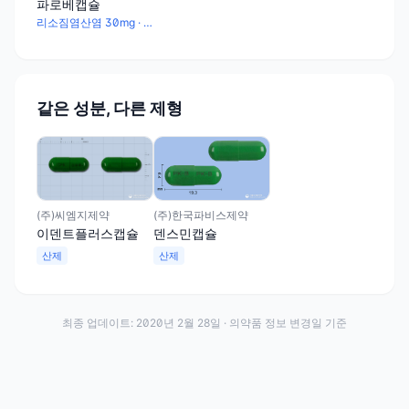
파로베캡슐
리소짐염산염 30mg · 아스코르브산 154.64mg · 토코페롤아세테이트 2배산 10mg · 카르바조크롬 2mg
같은 성분, 다른 제형
(주)씨엠지제약
(주)한국파비스제약
이덴트플러스캡슐
덴스민캡슐
산제
산제
최종 업데이트:
2020년 2월 28일
· 의약품 정보 변경일 기준