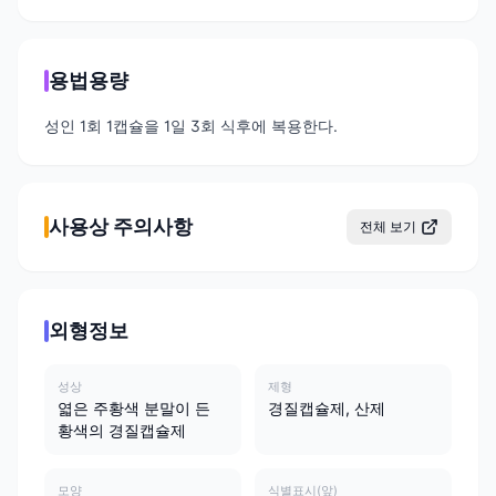
용법용량
성인 1회 1캡슐을 1일 3회 식후에 복용한다.
사용상 주의사항
전체 보기
외형정보
성상
제형
엷은 주황색 분말이 든
경질캡슐제, 산제
황색의 경질캡슐제
모양
식별표시(앞)