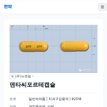
먼약
To
(주)뉴젠팜
뉴
덴타씨포르테캡슐
분류
일반의약품 | 치과구강용약 | 02310
제형
경질캡슐제, 산제