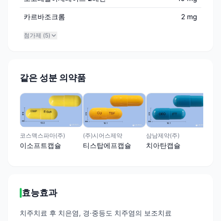
카르바조크롬
2 mg
첨가제 (
5
)
같은 성분 의약품
경방
덴
코스맥스파마(주)
(주)시어스제약
삼남제약(주)
이소프트캡슐
티스탑에프캡슐
치아탄캡슐
효능효과
치주치료 후 치은염, 경·중등도 치주염의 보조치료