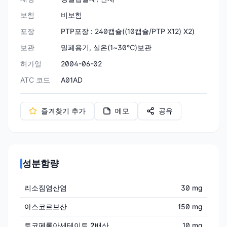
보험
비보험
포장
PTP포장 : 240캡슐((10캡슐/PTP X12) X2)
보관
밀폐용기, 실온(1~30℃)보관
허가일
2004-06-02
ATC 코드
A01AD
즐겨찾기 추가
메모
공유
성분함량
리소짐염산염
30 mg
아스코르브산
150 mg
토코페롤아세테이트 2배산
10 mg