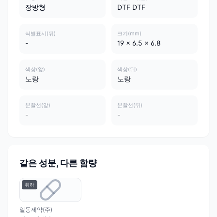
장방형
DTF DTF
식별표시(뒤)
크기(mm)
-
19 x 6.5 x 6.8
색상(앞)
색상(뒤)
노랑
노랑
분할선(앞)
분할선(뒤)
-
-
같은 성분, 다른 함량
취하
일동제약(주)