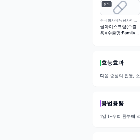
취하
주식회사제뉴원사이언스
쿨아이스크림(수출
용)(수출명:Family
Care muscle Rub
Pain Reliever
Cream, muscle rub
cream)
효능효과
다음 증상의 진통, 소
용법용량
1일 1~수회 환부에 