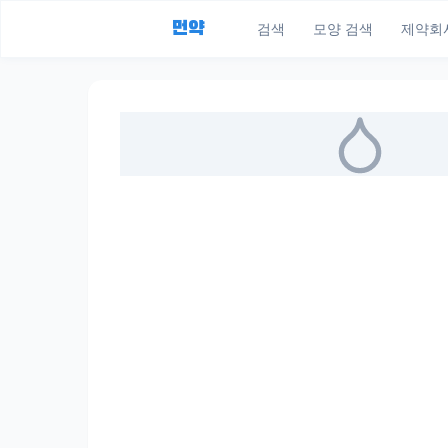
먼약
검색
모양 검색
제약회