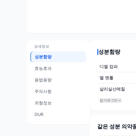
상세정보
성분함량
성분함량
디엘 캄파
효능효과
엘 멘톨
용법용량
살리실산메칠
주의사항
첨가제 (
12
)
외형정보
DUR
같은 성분 의약