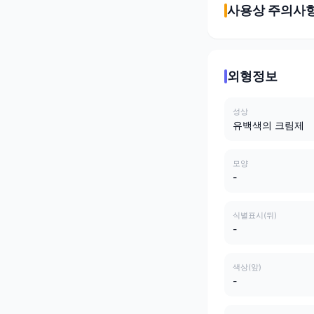
사용상 주의사
외형정보
성상
유백색의 크림제
모양
-
식별표시(뒤)
-
색상(앞)
-