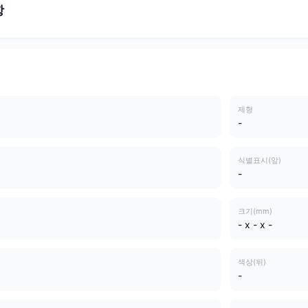
항
제형
-
식별표시(앞)
-
크기(mm)
- x - x -
색상(뒤)
-