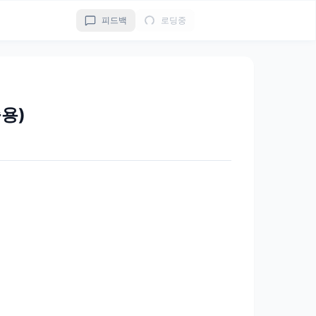
피드백
로딩중
용)