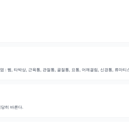
염 : 삠, 타박상, 근육통, 관절통, 골절통, 요통, 어깨결림, 신경통, 류마
적당히 바른다.