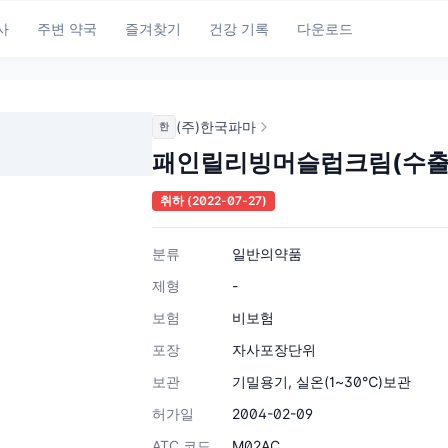
사
주변 약국
즐겨찾기
건강 기록
다운로드
(주)한국파마
한
패인릴리빙머슬럽크림(수출
취하
(2022-07-27)
분류
일반의약품
제형
-
보험
비보험
포장
자사포장단위
보관
기밀용기, 실온(1~30℃)보관
허가일
2004-02-09
ATC 코드
M02AC