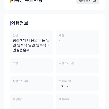
사용상 주의사항
전체 보기
외형정보
성상
제형
황갈색의 내용물이 든 일
-
면 암적색 일면 암녹색의
연질캡슐제
모양
식별표시(앞)
-
-
식별표시(뒤)
크기(mm)
-
- x - x -
색상(앞)
색상(뒤)
-
-