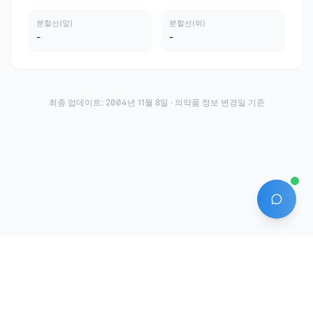
분할선(앞)
분할선(뒤)
-
-
최종 업데이트:
2004년 11월 8일
· 의약품 정보 변경일 기준
AI 에
·
·
이용약관
개인정보처리방침
About
전화번호: 070-7761-8763 | 주소: 경기도 안산시 상록구 수인로 628-16
상호: (주)약발 | 대표자: 신승호 | 사업자등록번호: 440-87-01611 | 통신판매업신고번
호: 제2020-경기안산-1331호