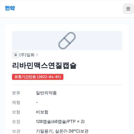
먼약
To
(주)일화
일
리바민맥스연질캡슐
유효기간만료
(2022-04-01)
분류
일반의약품
제형
-
보험
비보험
포장
120캡슐(60캡슐/PTP × 2)
보관
기밀용기, 실온(1-30℃)보관