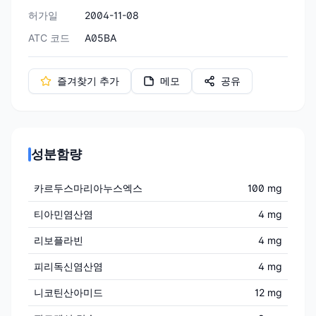
허가일
2004-11-08
ATC 코드
A05BA
즐겨찾기 추가
메모
공유
성분함량
카르두스마리아누스엑스
100 mg
티아민염산염
4 mg
리보플라빈
4 mg
피리독신염산염
4 mg
니코틴산아미드
12 mg