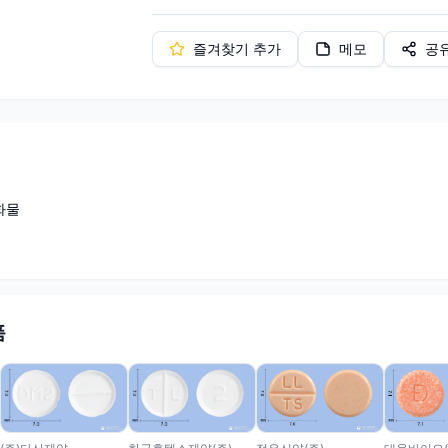
즐겨찾기 추가
메모
공
화물
품