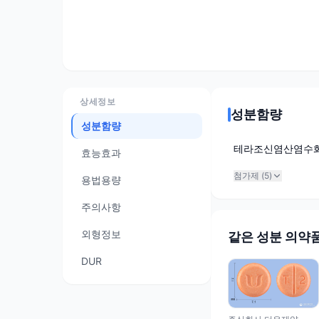
상세정보
성분함량
성분함량
테라조신염산염수
효능효과
첨가제 (
5
)
용법용량
주의사항
외형정보
같은 성분 의약
DUR