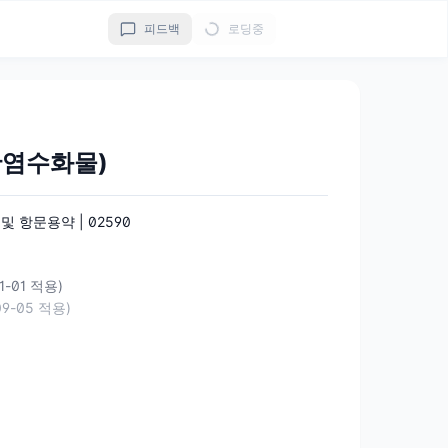
피드백
로딩중
염수화물)
 항문용약 | 02590
11-01 적용)
09-05 적용)