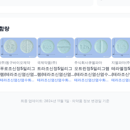
 함량
(주)동구바이오제약
국제약품(주)
주식회사큐엘파마
지엘파마(주
푸로조신정5밀리그
트라조신정5밀리그
오트린정5밀리그램
테라엘정
램(테라조신염산염
램(테라조신염산염
(테라조신염산염수
(테라조
수화물)
수화물)
화물)
화물)
테라조신염산염수화물 5.935mg
테라조신염산염수화물 5.935mg
테라조신염산염수화물 5.935mg
최종 업데이트:
2024년 11월 1일
· 의약품 정보 변경일 기준