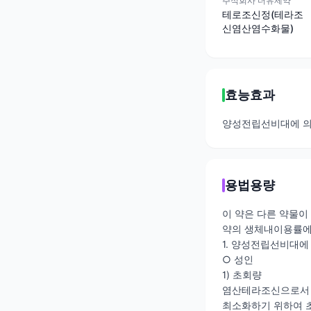
주식회사 더유제약
테로조신정(테라조
신염산염수화물)
효능효과
양성전립선비대에 의
용법용량
이 약은 다른 약물이
약의 생체내이용률에 
1. 양성전립선비대에
○ 성인
1) 초회량
염산테라조신으로서 초
최소화하기 위하여 