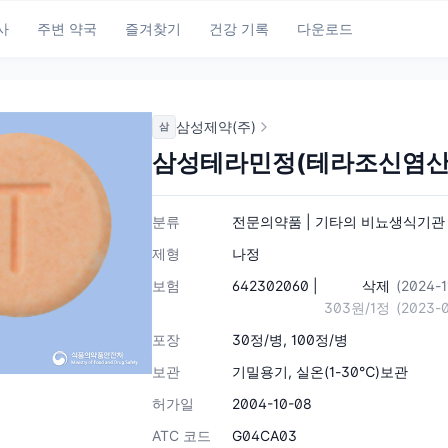
사
주변 약국
즐겨찾기
건강 기록
다운로드
삼성제약(주)
삼
삼성테라민정(테라조신염산
분류
전문의약품 | 기타의 비뇨생식기관 및
제형
나정
보험
642302060 |
삭제
(2024-
303원/1정
(2023-
포장
30정/병, 100정/병
보관
기밀용기, 실온(1-30℃)보관
허가일
2004-10-08
ATC 코드
G04CA03