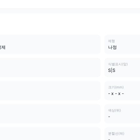
제형
정제
나정
식별표시(앞)
S|S
크기(mm)
- x - x -
색상(뒤)
-
분할선(뒤)
-