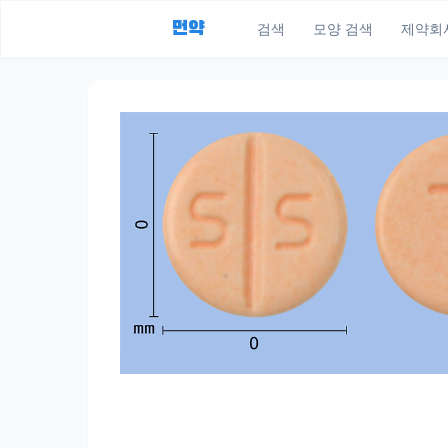
먼약
검색
모양 검색
제약회