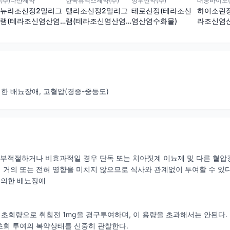
(주)다산제약
한국휴텍스제약(주)
정우신약(주)
대웅바이오(
뉴라조신정2밀리그
텔라조신정2밀리그
테로신정(테라조신
하이소린정
램(테라조신염산염
램(테라조신염산염
염산염수화물)
라조신염
수화물)
수화물)
물)
한 배뇨장애, 고혈압(경증-중등도)
 부적절하거나 비효과적일 경우 단독 또는 치아짓계 이뇨제 및 다른 혈압
거의 또는 전혀 영향을 미치지 않으므로 식사와 관계없이 투여할 수 있다.
 의한 배뇨장애
회량으로 취침전 1mg을 경구투여하며, 이 용량을 초과해서는 안된다.
초회 투여의 복약상태를 신중히 관찰한다.