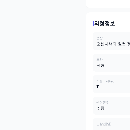
외형정보
성상
오렌지색의 원형 
모양
원형
식별표시(뒤)
T
색상(앞)
주황
분할선(앞)
-