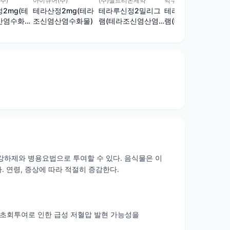
(주)셀트리온제약
익수제약(주)
주)
아이큐어(주)
테라루신정2밀리그
테라포스정2밀리그
2mg(테
테라산정2mg(테라
램(테라조신염산염
램(테라조신염산염
산염수화
조신염산염수화물)
수화물)
수화물)
강하제와 병용요법으로 투여할 수 있다. 음식물은 이
 연령, 증상에 따라 적절히 증감한다.
 초회투여로 인한 급성 저혈압 발현 가능성을