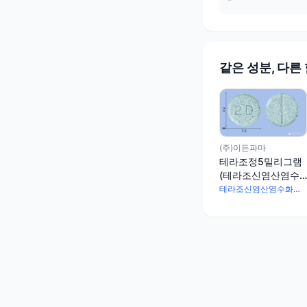
같은 성분, 다른
(주)이든파마
테라조정5밀리그램
(테라조신염산염수
화물)
테라조신염산염수화물 5.935mg