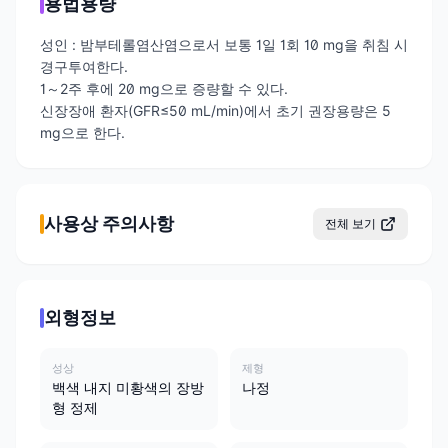
용법용량
성인 : 밤부테롤염산염으로서 보통 1일 1회 10 mg을 취침 시
경구투여한다.
1～2주 후에 20 mg으로 증량할 수 있다.
신장장애 환자(GFR≤50 mL/min)에서 초기 권장용량은 5
mg으로 한다.
사용상 주의사항
전체 보기
외형정보
성상
제형
백색 내지 미황색의 장방
나정
형 정제