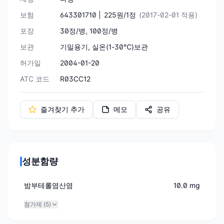
보험
643301710 |
225원/1정
(2017-02-01 적용)
포장
30정/병, 100정/병
보관
기밀용기, 실온(1-30℃)보관
허가일
2004-01-20
ATC 코드
R03CC12
즐겨찾기 추가
메모
공유
성분함량
밤부테롤염산염
10.0 mg
첨가제 (
5
)