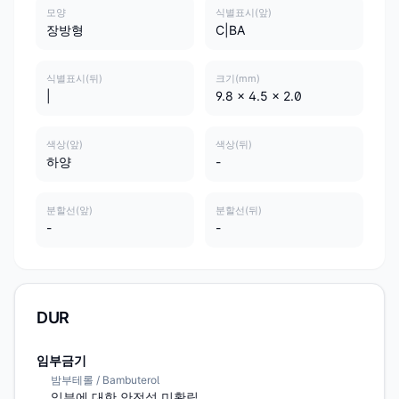
모양
식별표시(앞)
장방형
C|BA
식별표시(뒤)
크기(mm)
|
9.8 x 4.5 x 2.0
색상(앞)
색상(뒤)
하양
-
분할선(앞)
분할선(뒤)
-
-
DUR
임부금기
밤부테롤 / Bambuterol
임부에 대한 안전성 미확립.