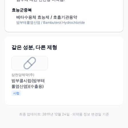
효능군중복
베타수용체 효능제 / 호흡기관용약
밤부테롤염산염 / Bambuterol Hydrochloride
같은 성분, 다른 제형
삼천당제약(주)
밤부콜시럽(밤부테
롤염산염)(수출용)
시럽
최종 업데이트:
2019년 12월 24일
· 의약품 정보 변경일 기준