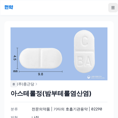
먼약
To
(주)종근당
종
아스테롤정(밤부테롤염산염)
분류
전문의약품 | 기타의 호흡기관용약 | 02290
제형
나정