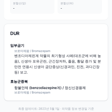
분할선(앞)
분할선(뒤)
-
-
DUR
임부금기
브로마제팜 / Bromazepam
벤조디아제핀계 약물의 최기형성 사례(대조군에 비해 높
음), 신생아 포유곤란, 근긴장저하, 졸음, 황달 증가 및 분
만전 연용시 신생아 금단증상(신경과민, 진전, 과다긴장 
등) 보고.
효능군중복
항불안제 (benzodiazepine계) / 정신신경용제
브로마제팜 / Bromazepam
최종 업데이트:
2023년 5월 1일
· 의약품 정보 변경일 기준