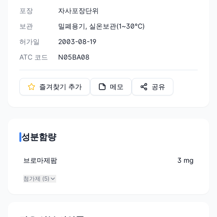
포장
자사포장단위
보관
밀폐용기, 실온보관(1~30℃)
허가일
2003-08-19
ATC 코드
N05BA08
즐겨찾기 추가
메모
공유
성분함량
브로마제팜
3 mg
첨가제 (
5
)