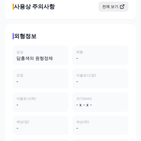
사용상 주의사항
전체 보기
외형정보
성상
제형
담홍색의 원형정제
-
모양
식별표시(앞)
-
-
식별표시(뒤)
크기(mm)
-
- x - x -
색상(앞)
색상(뒤)
-
-