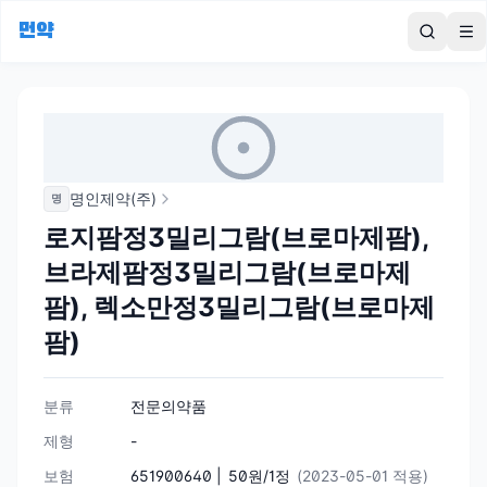
먼약
To
명인제약(주)
명
로지팜정3밀리그람(브로마제팜),
브라제팜정3밀리그람(브로마제
팜), 렉소만정3밀리그람(브로마제
팜)
분류
전문의약품
제형
-
보험
651900640 |
50원/1정
(2023-05-01 적용)