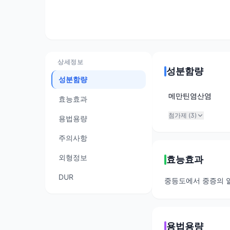
상세정보
성분함량
성분함량
메만틴염산염
효능효과
첨가제 (
3
)
용법용량
주의사항
외형정보
효능효과
DUR
중등도에서 중증의 
용법용량