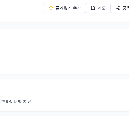
즐겨찾기 추가
메모
공
알츠하이머병 치료