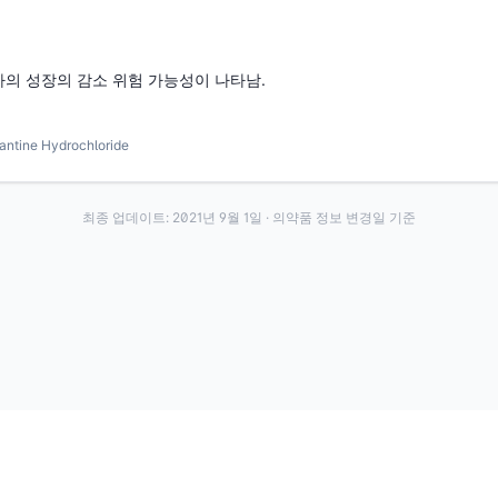
의 성장의 감소 위험 가능성이 나타남.
ine Hydrochloride
최종 업데이트:
2021년 9월 1일
· 의약품 정보 변경일 기준
·
·
이용약관
개인정보처리방침
About
전화번호: 070-7761-8763 | 주소: 경기도 안산시 상록구 수인로 628-16