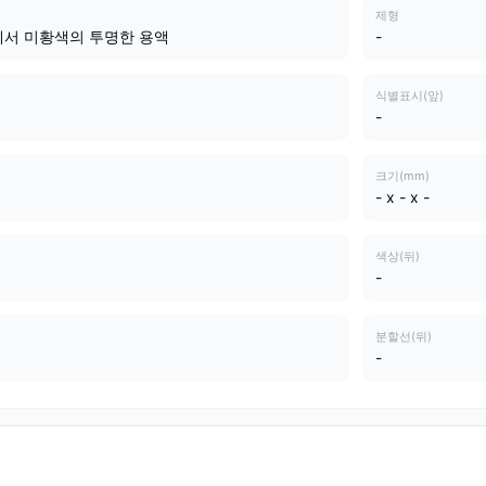
제형
에서 미황색의 투명한 용액
-
식별표시(앞)
-
크기(mm)
- x - x -
색상(뒤)
-
분할선(뒤)
-