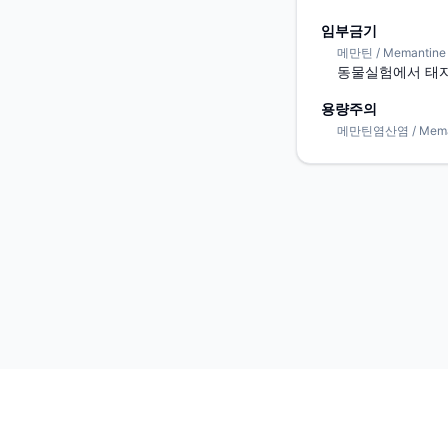
임부금기
메만틴 / Memantine
동물실험에서 태자
용량주의
메만틴염산염 / Memant