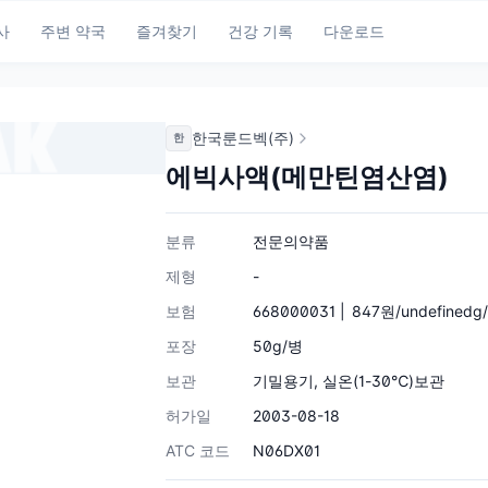
사
주변 약국
즐겨찾기
건강 기록
다운로드
한국룬드벡(주)
한
에빅사액(메만틴염산염)
분류
전문의약품
제형
-
보험
668000031 |
847원/undefinedg
포장
50g/병
보관
기밀용기, 실온(1-30℃)보관
허가일
2003-08-18
ATC 코드
N06DX01