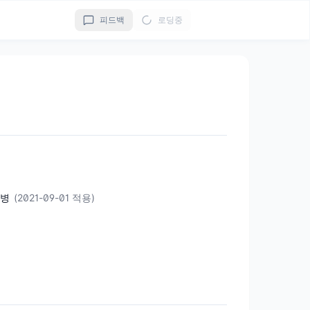
피드백
로딩중
/병
(2021-09-01 적용)