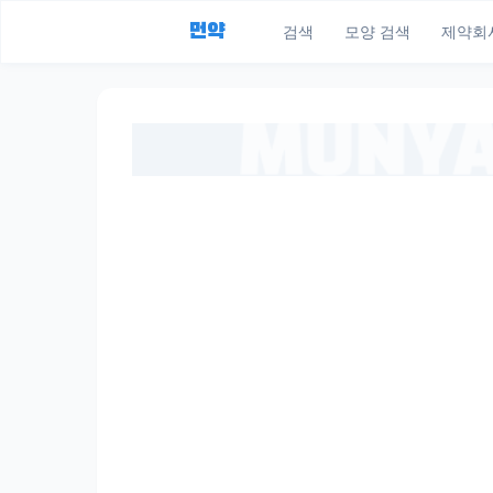
먼약
검색
모양 검색
제약회