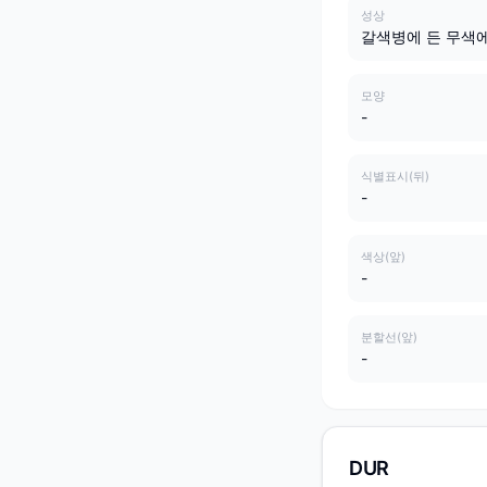
성상
갈색병에 든 무색
모양
-
식별표시(뒤)
-
색상(앞)
-
분할선(앞)
-
DUR