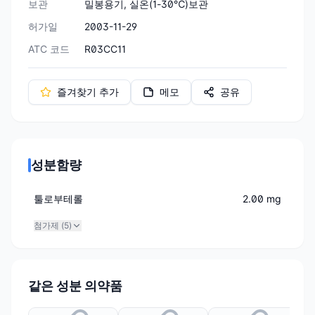
보관
밀봉용기, 실온(1-30℃)보관
허가일
2003-11-29
ATC 코드
R03CC11
즐겨찾기 추가
메모
공유
성분함량
툴로부테롤
2.00 mg
첨가제 (
5
)
같은 성분 의약품