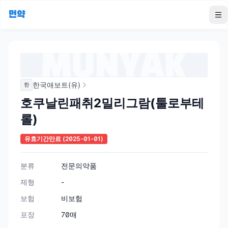
먼약
To
한국애보트(유)
한
호쿠날린패취2밀리그람(툴로부테
롤)
유효기간만료
(2025-01-01)
분류
전문의약품
제형
-
보험
비보험
포장
70매