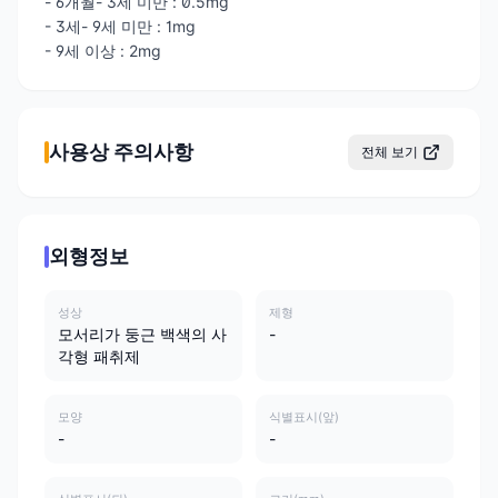
- 6개월- 3세 미만 : 0.5mg
- 3세- 9세 미만 : 1mg
- 9세 이상 : 2mg
사용상 주의사항
전체 보기
외형정보
성상
제형
모서리가 둥근 백색의 사
-
각형 패취제
모양
식별표시(앞)
-
-