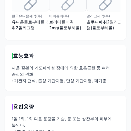
한국유니온제약(주)
아이큐어(주)
알리코제약(주)
(주
유니온툴로부테롤패
브리테롤패취
호쿠나패취2밀리그
아
취2밀리그램
2mg(툴로부테롤)
램(툴로부테롤)
램(
(수출용)
효능효과
다음 질환의 기도폐쇄성 장애에 의한 호흡곤란 등 여러
증상의 완화
: 기관지 천식, 급성 기관지염, 만성 기관지염, 폐기종
용법용량
1일 1회, 1회 다음 용량을 가슴, 등 또는 상완부의 피부에
붙인다.