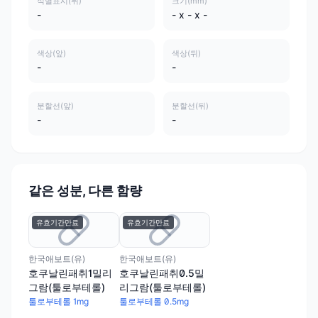
식별표시(뒤)
크기(mm)
-
- x - x -
색상(앞)
색상(뒤)
-
-
분할선(앞)
분할선(뒤)
-
-
같은 성분, 다른 함량
유효기간만료
유효기간만료
한국애보트(유)
한국애보트(유)
호쿠날린패취1밀리
호쿠날린패취0.5밀
그람(툴로부테롤)
리그람(툴로부테롤)
툴로부테롤 1mg
툴로부테롤 0.5mg