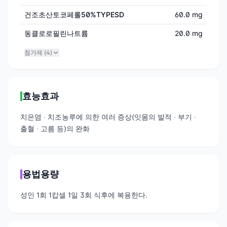
건조초산토코페롤50%TYPESD
60.0 mg
동클로로필린나트륨
20.0 mg
첨가제 (
4
)
효능효과
치은염
치조농루에 의한 여러 증상(잇몸의 발적
부기
∙
∙
∙
출혈
고름 등)의 완화
∙
용법용량
성인 1회 1캅셀 1일 3회 식후에 복용한다.