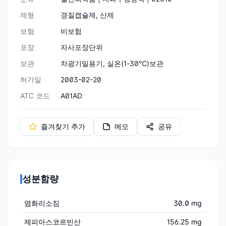
제형
경질캡슐제, 산제
보험
비보험
포장
자사포장단위
보관
차광기밀용기, 실온(1-30℃)보관
허가일
2003-02-20
ATC 코드
A01AD
즐겨찾기 추가
메모
공유
성분함량
염화리소짐
30.0 mg
제피아스코르빈산
156.25 mg