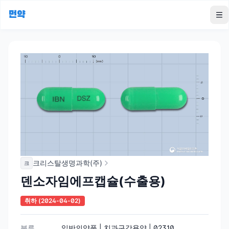
먼약
To
크리스탈생명과학(주)
크
덴소자임에프캡슐(수출용)
취하
(2024-04-02)
분류
일반의약품 | 치과구강용약 | 02310