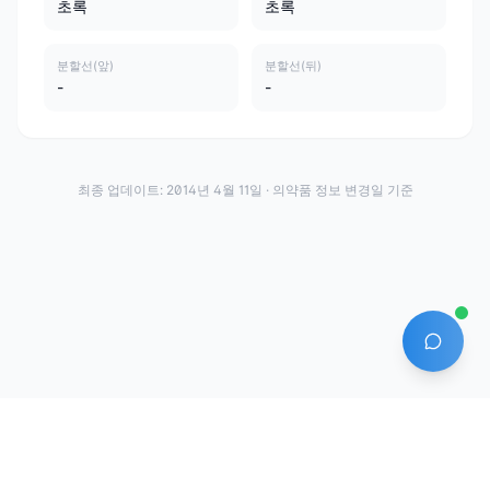
초록
초록
분할선(앞)
분할선(뒤)
-
-
최종 업데이트:
2014년 4월 11일
· 의약품 정보 변경일 기준
AI 에
·
·
이용약관
개인정보처리방침
About
전화번호: 070-7761-8763 | 주소: 경기도 안산시 상록구 수인로 628-16