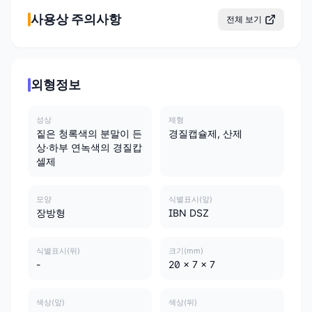
사용상 주의사항
전체 보기
외형정보
성상
제형
짙은 청록색의 분말이 든
경질캡슐제, 산제
상·하부 연녹색의 경질캅
셀제
모양
식별표시(앞)
장방형
IBN DSZ
식별표시(뒤)
크기(mm)
-
20 x 7 x 7
색상(앞)
색상(뒤)