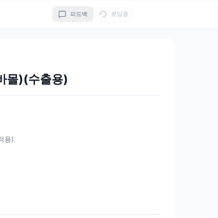
피드백
로딩중
바몰)(수출용)
 적용)