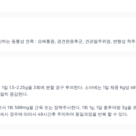
하는 동통성 연축 : 요배통증, 경견완증후군, 견관절주위염, 변행성 척
일 1.5-2.25g을 3회에 분할 경구 투여한다. 소아에는 1일 체중 Kg당 
적절히 증감한다.
서 1회 500mg을 근육 또는 정맥주사한다. 1회 1g, 1일 총투여량 3
지속시 경우에 따라서 48시간후 주의하여 동일과정을 반복 할 수 있다.