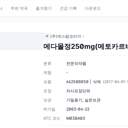
사
주변 약국
즐겨찾기
건강 기록
다운로드
(주)넥스팜코리아
넥
메다몰정250mg(메토카르
분류
전문의약품
제형
-
보험
662500850 |
삭제
(2017-06-01
포장
자사포장단위
보관
기밀용기, 실온보관
허가일
2003-04-22
ATC 코드
M03BA03