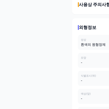
사용상 주의사
외형정보
성상
흰색의 원형정제
모양
-
식별표시(뒤)
-
색상(앞)
-