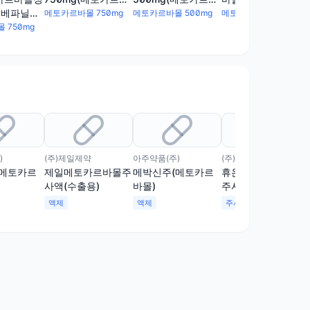
몰)(수출용)
몰)(수출용)
디베파닐정
메토카르바몰 750mg
메토카르바몰 500mg
메토카르바몰 500mg
tablet))
 750mg
)
(주)제일제약
아주약품(주)
(주)휴온스
(메토카르
제일메토카르바몰주
메박신주(메토카르
휴온스메토카르바몰
사액(수출용)
바몰)
주사액(수출
명:MYOLEXInj.)(수
액제
액제
주사
출용)