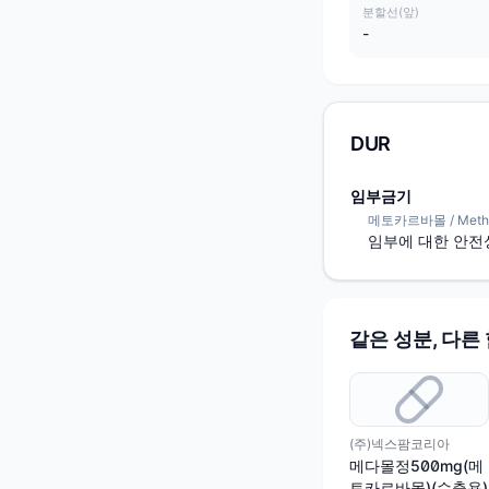
분할선(앞)
-
DUR
임부금기
메토카르바몰 / Metho
임부에 대한 안전
같은 성분, 다른
(주)넥스팜코리아
메다몰정500mg(메
토카르바몰)(수출용)