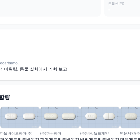
분할선(뒤)
-
carbamol
성 미확립. 동물 실험에서 기형 보고
 함량
한올바이오파마(주)
(주)한국파마
(주)비씨월드제약
명문제약(주
한올메토카르바몰정
파마메토카르바몰정
비씨메토카르바몰정
명문메토