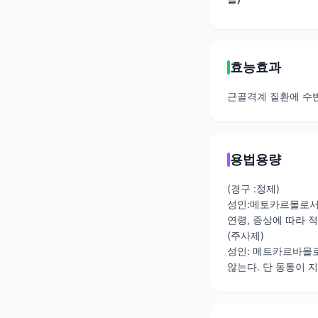
효능효과
근골격계 질환에 수반
용법용량
(경구 :정제)
성인:메토카르몰로서 1
연령, 증상에 따라 
(주사제)
성인: 메트카르바몰로
않는다. 단 동통이 