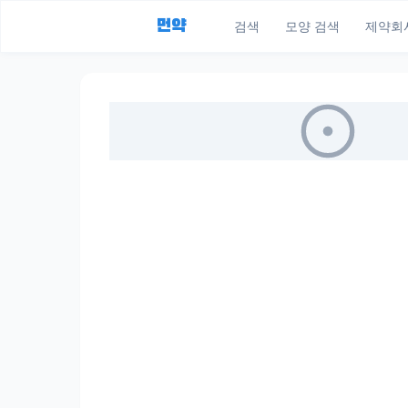
먼약
검색
모양 검색
제약회