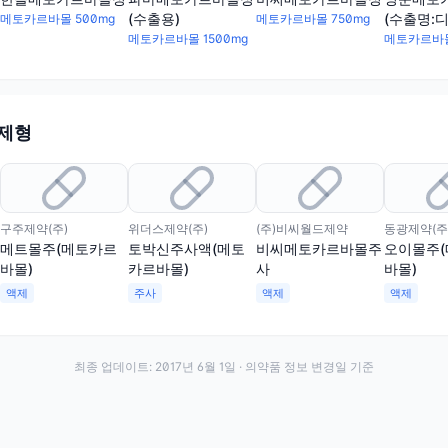
(수출용)
(수출명:
메토카르바몰 500mg
메토카르바몰 750mg
(Dibefanil
메토카르바몰 1500mg
메토카르바몰
 제형
구주제약(주)
위더스제약(주)
(주)비씨월드제약
동광제약(주
메트몰주(메토카르
토박신주사액(메토
비씨메토카르바몰주
오이몰주
바몰)
카르바몰)
사
바몰)
액제
주사
액제
액제
최종 업데이트:
2017년 6월 1일
· 의약품 정보 변경일 기준