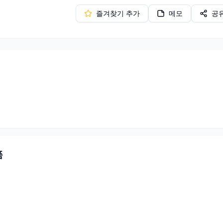
즐겨찾기 추가
메모
공
품