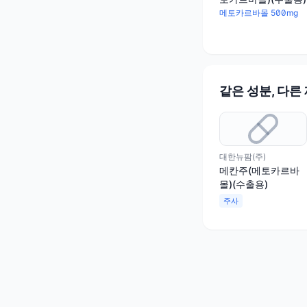
메토카르바몰 500mg
같은 성분, 다른
대한뉴팜(주)
메칸주(메토카르바
몰)(수출용)
주사