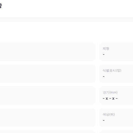
항
제형
-
식별표시(앞)
-
크기(mm)
- x - x -
색상(뒤)
-