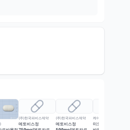
(주)한국파비스제약
(주)한국파비스제약
케이엠에스제약(주)
메토비스정
메토비스정
미모틸정(메토카르
)
750mg(메토카르바
500mg(메토카르바
바몰)(수출용)
카르바몰정