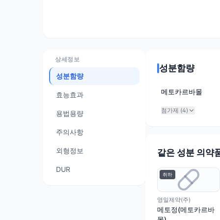
상세정보
성분함량
성분함량
메토카르바몰
효능효과
첨가제 (
4
)
용법용량
주의사항
외형정보
같은 성분 의약
DUR
취하
영일제약(주)
메토정(메토카르바
몰)