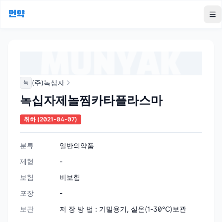
먼약
To
(주)녹십자
녹
녹십자제놀찜카타플라스마
취하
(2021-04-07)
분류
일반의약품
제형
-
보험
비보험
포장
-
보관
저 장 방 법 : 기밀용기, 실온(1-30℃)보관