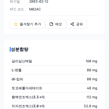
허가일
2003-02-12
ATC 코드
M02AC
즐겨찾기 추가
메모
공유
성분함량
살리실산메틸
160 mg
L-멘톨
80 mg
dl-캄파
80 mg
토코페롤아세테이트
48 mg
황백연조엑스(3.3→1)
112 mg
치자연조엑스(3.0→1)
52.8 mg