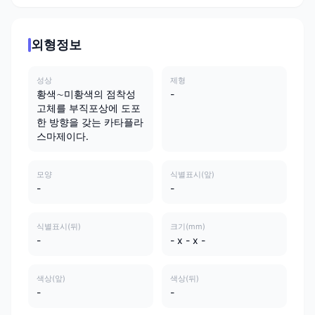
외형정보
성상
제형
황색∼미황색의 점착성
-
고체를 부직포상에 도포
한 방향을 갖는 카타플라
스마제이다.
모양
식별표시(앞)
-
-
식별표시(뒤)
크기(mm)
-
- x - x -
색상(앞)
색상(뒤)
-
-