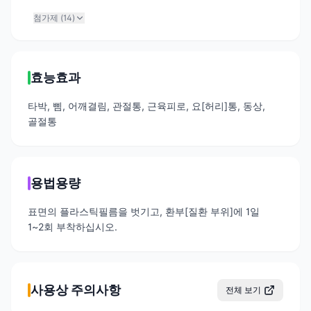
첨가제 (
14
)
효능효과
타박, 삠, 어깨결림, 관절통, 근육피로, 요[허리]통, 동상,
골절통
용법용량
표면의 플라스틱필름을 벗기고, 환부[질환 부위]에 1일
1~2회 부착하십시오.
사용상 주의사항
전체 보기