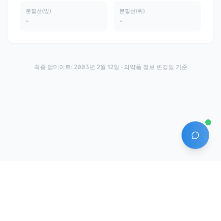
분할선(앞)
분할선(뒤)
-
-
최종 업데이트:
2003년 2월 12일
· 의약품 정보 변경일 기준
AI 에
·
·
이용약관
개인정보처리방침
About
전화번호: 070-7761-8763 | 주소: 경기도 안산시 상록구 수인로 628-16
상호: (주)약발 | 대표자: 신승호 | 사업자등록번호: 440-87-01611 | 통신판매업신고번
호: 제2020-경기안산-1331호
©
2026
Yakppal, Inc. All rights reserved.