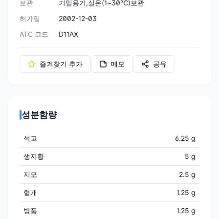
보관
기밀용기,실온(1~30℃)보관
허가일
2002-12-03
ATC 코드
D11AX
즐겨찾기 추가
메모
공유
성분함량
석고
6.25 g
생지황
5 g
지모
2.5 g
형개
1.25 g
방풍
1.25 g