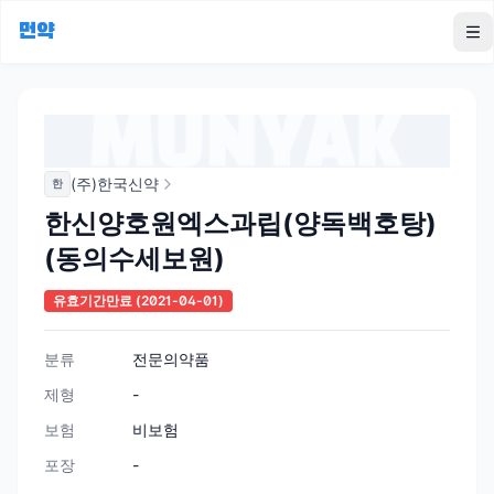
먼약
To
(주)한국신약
한
한신양호원엑스과립(양독백호탕)
(동의수세보원)
유효기간만료
(2021-04-01)
분류
전문의약품
제형
-
보험
비보험
포장
-