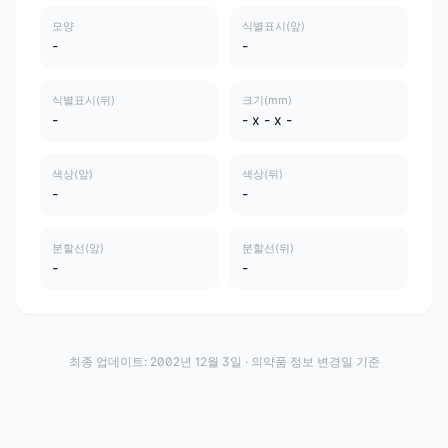
모양
식별표시(앞)
-
-
식별표시(뒤)
크기(mm)
-
- x - x -
색상(앞)
색상(뒤)
-
-
분할선(앞)
분할선(뒤)
-
-
최종 업데이트:
2002년 12월 3일
· 의약품 정보 변경일 기준