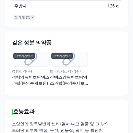
우방자
1.25 g
첨가제 (
2
)
같은 성분 의약품
유효기간만료
유효기간만료
경방신약(주)
한국신텍스제약(주)
경방양독백호탕엑스
신텍스양독백호탕엑
과립(동의수세보원)
스과립(동의수세보
원)
효능효과
소양인의 양독발반과 변비(열이 나고 얼굴 및 그 밖의
드러난 피부에 반점, 구진, 잔물집, 딱지 등 발진이