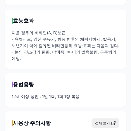
효능효과
다음 경우의 비타민(A, D)보급
- 육체피로, 임신·수유기, 병중·병후의 체력저하시, 발육기,
노년기이 약에 함유된 비타민등의 효능·효과는 다음과 같다.
- 눈의 건조감의 완화, 야맹증, 뼈·이의 발육불량, 구루병의
예방.
용법용량
12세 이상 성인 : 1일 1회, 1회 1정 복용
사용상 주의사항
전체 보기