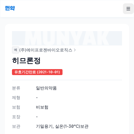
먼약
To
(주)에이프로젠바이오로직스
에
히므론정
유효기간만료
(2021-10-01)
분류
일반의약품
제형
-
보험
비보험
포장
-
보관
기밀용기, 실온(1-30℃)보관