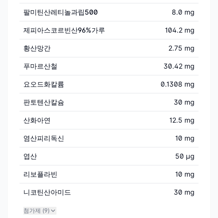
팔미틴산레티놀과립500
8.0 mg
제피아스코르빈산96%가루
104.2 mg
황산망간
2.75 mg
푸마르산철
30.42 mg
요오드화칼륨
0.1308 mg
판토텐산칼슘
30 mg
산화아연
12.5 mg
염산피리독신
10 mg
엽산
50 μg
리보플라빈
10 mg
니코틴산아미드
30 mg
첨가제 (
9
)