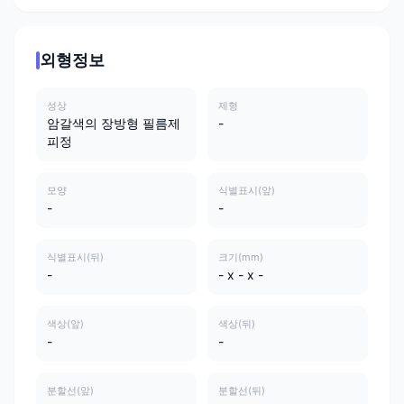
외형정보
성상
제형
암갈색의 장방형 필름제
-
피정
모양
식별표시(앞)
-
-
식별표시(뒤)
크기(mm)
-
- x - x -
색상(앞)
색상(뒤)
-
-
분할선(앞)
분할선(뒤)