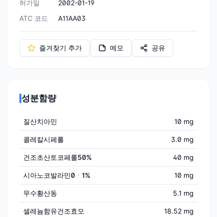
허가일
2002-01-19
ATC 코드
A11AA03
즐겨찾기 추가
메모
공유
성분함량
질산치아민
10 mg
콜레칼시페롤
3.0 mg
건조초산토코페롤50%
40 mg
시아노코발라민0ㆍ1%
10 mg
무수황산동
5.1 mg
셀레늄함유건조효모
18.52 mg