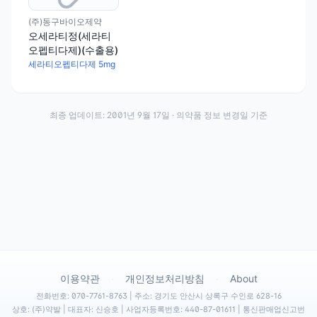
(주)동구바이오제약
오세라티정(세라티
오펩티다제)(수출용)
세라티오펩티다제 5mg
최종 업데이트:
2001년 9월 17일
· 의약품 정보 변경일 기준
·
·
이용약관
개인정보처리방침
About
전화번호: 070-7761-8763 | 주소: 경기도 안산시 상록구 수인로 628-16
상호: (주)약발 | 대표자: 신승호 | 사업자등록번호: 440-87-01611 | 통신판매업신고번