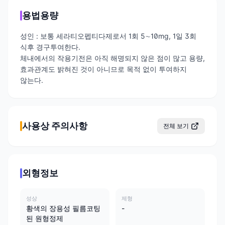
용법용량
성인 : 보통 세라티오펩티다제로서 1회 5∼10mg, 1일 3회
식후 경구투여한다.
체내에서의 작용기전은 아직 해명되지 않은 점이 많고 용량,
효과관계도 밝혀진 것이 아니므로 목적 없이 투여하지
않는다.
사용상 주의사항
전체 보기
외형정보
성상
제형
황색의 장용성 필름코팅
-
된 원형정제