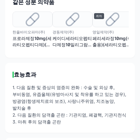
같은 성분 의약품
취하
한올바이오파마(주)
경동제약(주)
영일제약(주)
프로라제정10mg(세
케이디세라티오펩티
페리세라정10mg(수
라티오펩티다제)(수
다제정10밀리그람
출용)(세라티오펩티
출용)
(수출용)
다제)(수출명:세티다
정,ALPHARMA
TAB)
효능효과
1. 다음 질환 및 증상의 염증의 완화 : 수술 및 외상 후,
부비동염, 유즙울체(유방마사지 및 착유를 하고 있는 경우),
방광염(항생제치료의 보조), 사랑니주위염, 치조농양,
발치술 후
2. 다음 질환의 담객출 곤란 : 기관지염, 폐결핵, 기관지천식
3. 마취 후의 담객출 곤란