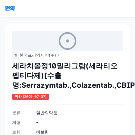
먼약
한국프라임제약(주)
한
세라치올정10밀리그람(세라티오
펩티다제)[수출
명:Serrazymtab.,Colazentab.,CB
취하
(2021-07-07)
분류
일반의약품
제형
-
보험
비보험