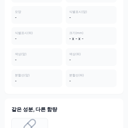
모양
식별표시(앞)
-
-
식별표시(뒤)
크기(mm)
-
- x - x -
색상(앞)
색상(뒤)
-
-
분할선(앞)
분할선(뒤)
-
-
같은 성분, 다른 함량