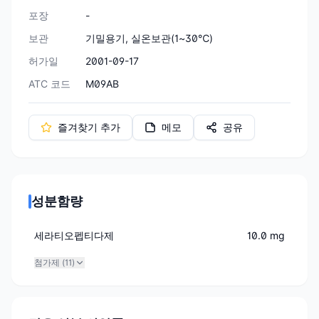
포장
-
보관
기밀용기, 실온보관(1~30℃)
허가일
2001-09-17
ATC 코드
M09AB
즐겨찾기 추가
메모
공유
성분함량
세라티오펩티다제
10.0 mg
첨가제 (
11
)