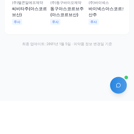
(주)텔콘알에프제약
(주)동구바이오제약
(주)바이넥스
(주
씨비타주(아스코르
동구아스코르브주
바이넥스아스코르브
마
브산)
(아스코르브산)
산주
(아
주사
주사
주사
주
최종 업데이트:
2001년 1월 5일
· 의약품 정보 변경일 기준
AI 에
·
·
이용약관
개인정보처리방침
About
전화번호: 070-7761-8763 | 주소: 경기도 안산시 상록구 수인로 628-16
상호: (주)약발 | 대표자: 신승호 | 사업자등록번호: 440-87-01611 | 통신판매업신고번
호: 제2020-경기안산-1331호