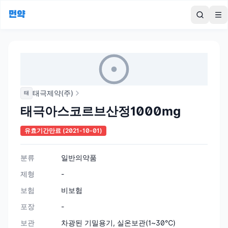
먼약
To
태극제약(주)
태
태극아스코르브산정1000mg
유효기간만료
(2021-10-01)
분류
일반의약품
제형
-
보험
비보험
포장
-
보관
차광된 기밀용기, 실온보관(1~30℃)