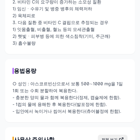
2. 비타민 C의 요구량이 증가하는 소모성 질환
1) 임신ㆍ수유기 및 병중 병후의 체력저하
2) 육체피로
3. 다음 질환 중 비타민 C 결핍으로 추정되는 경우
1) 잇몸출혈, 비출혈, 혈뇨 등의 모세관출혈
2) 햇빛ㆍ피부병 등에 의한 색소침착(기미, 주근깨)
3) 흡수불량
용법용량
○ 성인 : 아스코르빈산으로서 보통 500∼1000 mg을 1일
1회 또는 수회 분할하여 복용한다.
- 충분한 양의 물과 함께 복용한다(정제, 캡슐제에 한함).
- 1컵의 물에 용해한 후 복용한다(발포정에 한함).
- 입안에서 녹이거나 씹어서 복용한다(츄어블정에 한함).
사용상 주의사항
전체 보기