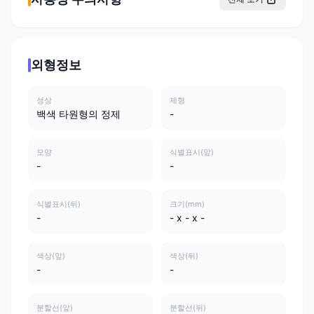
외형정보
성상
제형
백색 타원형의 정제
-
모양
식별표시(앞)
-
-
식별표시(뒤)
크기(mm)
-
- x - x -
색상(앞)
색상(뒤)
-
-
분할선(앞)
분할선(뒤)