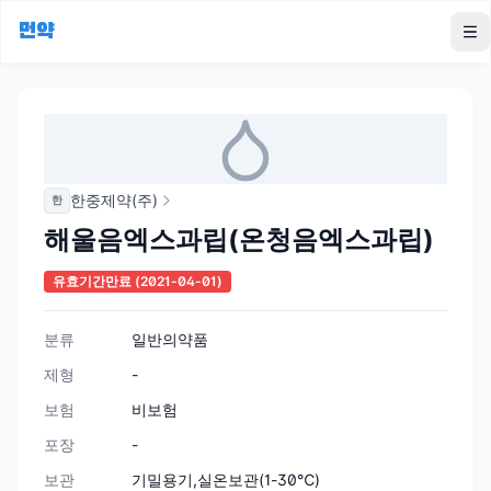
먼약
To
한중제약(주)
한
해울음엑스과립(온청음엑스과립)
유효기간만료
(2021-04-01)
분류
일반의약품
제형
-
보험
비보험
포장
-
보관
기밀용기,실온보관(1-30℃)