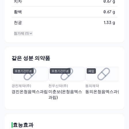
치자
0.67 g
황백
0.67 g
천궁
1.33 g
첨가제 (
1
)
같은 성분 의약품
유효기간만료
유효기간만료
폐업
경진제약(주)
천우신약(주)
동의제약
경진온청음엑스과립
미춘보(온청음엑스
동의온청음엑스과립
과립)
효능효과