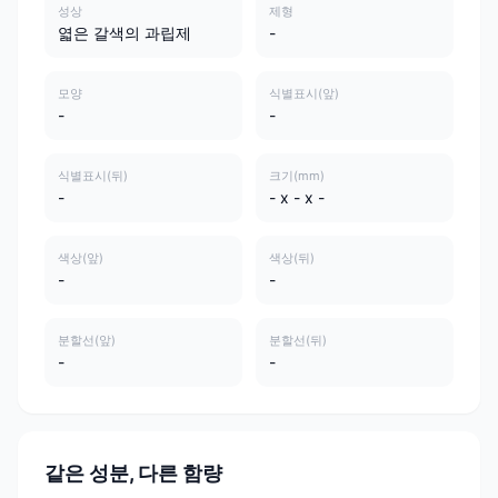
성상
제형
엷은 갈색의 과립제
-
모양
식별표시(앞)
-
-
식별표시(뒤)
크기(mm)
-
- x - x -
색상(앞)
색상(뒤)
-
-
분할선(앞)
분할선(뒤)
-
-
같은 성분, 다른 함량