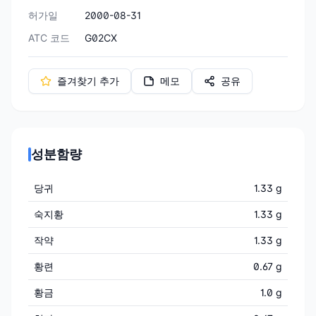
허가일
2000-08-31
ATC 코드
G02CX
즐겨찾기 추가
메모
공유
성분함량
당귀
1.33 g
숙지황
1.33 g
작약
1.33 g
황련
0.67 g
황금
1.0 g