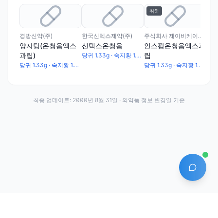
취하
취
경방신약(주)
한국신텍스제약(주)
주식회사 제이비케이파마슈티컬
(주
양자탕(온청음엑스
신텍스온청음
인스팜온청음엑스과
한
과립)
립
당귀 1.33g · 숙지황 1.33g · 작약 1.33g · 황련 0.67g · 황금 1g · 황백 0.5g · 치자 0.67g · 천궁 1.33g
당귀 1.33g · 숙지황 1.33g · 작약 1.33g · 천궁 1.33g · 황련 0.67g · 황금 1g · 치자 0.67g · 황백 0.5g
당귀 1.33g · 숙지황 1.33g · 작약 1.33g · 황련 0.67g · 황금 1g · 치자 0.67g · 황백 0.5g · 천궁 1.33g
최종 업데이트:
2000년 8월 31일
· 의약품 정보 변경일 기준
AI 에
·
·
이용약관
개인정보처리방침
About