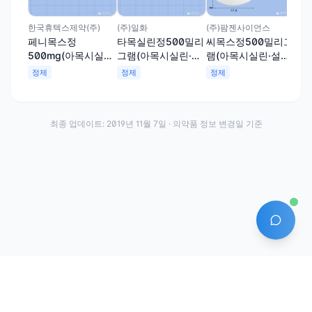
목
복실
정
한국휴텍스제약(주)
(주)일화
(주)팜젠사이언스
페니목스정
타목실린정500밀리
씨목스정500밀리그
500mg(아목시실린
그램(아목시실린·설
램(아목시실린·설박
수화물·설박탐피복
박탐피복실)
탐피복실)
정제
정제
정제
실)
최종 업데이트:
2019년 11월 7일
· 의약품 정보 변경일 기준
AI 에
·
·
이용약관
개인정보처리방침
About
전화번호: 070-7761-8763 | 주소: 경기도 안산시 상록구 수인로 628-16