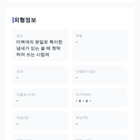
외형정보
성상
제형
미백색의 분말로 특이한
-
냄새가 있는 쓸 때 현탁
하여 쓰는 시럽제
모양
식별표시(앞)
-
-
식별표시(뒤)
크기(mm)
-
- x - x -
색상(앞)
색상(뒤)
-
-