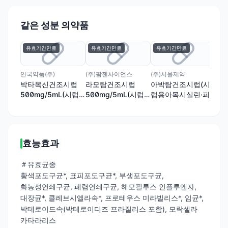
같은 성분 의약품
유효기간만료
유효기간만료
유효기간만료
유
안국약품(주)
(주)팜젠사이언스
(주)서울제약
한국
박타목신건조시럽
라모탐건조시럽
아박탐건조시럽(시
아
500mg/5mL(시럽
500mg/5mL(시럽
럽용아목시실린·피
50
용아목시실린수화물
용아목시실린·설박
복실설박탐)
용
·설박탐피복실)
탐피복실)
탐
효능효과
＃유효균종
황색포도구균*, 표피포도구균*, 부생포도구균,
화농성연쇄구균, 폐렴연쇄구균, 헤모필루스 인플루엔자,
대장균*, 클레브시엘라속*, 프로테우스 미라빌리스*, 임균*,
박테로이드속(박테로이디즈 프라질리스 포함), 모락셀라
카타라리스