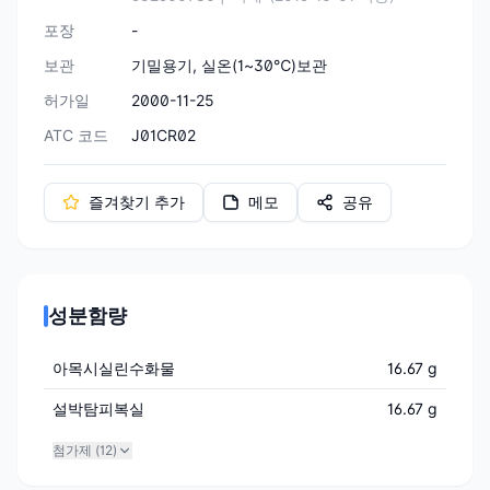
포장
-
보관
기밀용기, 실온(1~30℃)보관
허가일
2000-11-25
ATC 코드
J01CR02
즐겨찾기 추가
메모
공유
성분함량
아목시실린수화물
16.67 g
설박탐피복실
16.67 g
첨가제 (
12
)