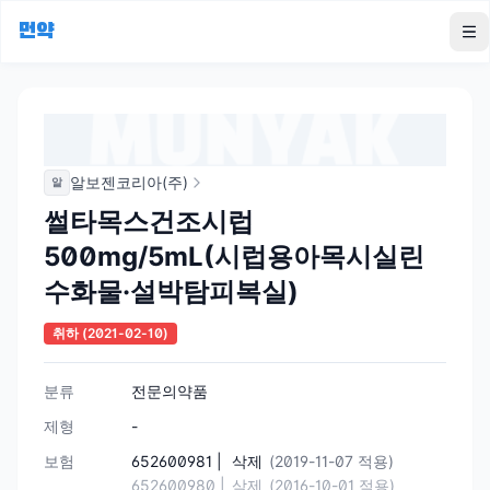
먼약
To
알보젠코리아(주)
알
썰타목스건조시럽
500mg/5mL(시럽용아목시실린
수화물·설박탐피복실)
취하
(2021-02-10)
분류
전문의약품
제형
-
보험
652600981 |
삭제
(2019-11-07 적용)
652600980 |
삭제
(2016-10-01 적용)