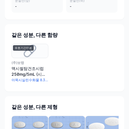
분할선(앞)
분할선(뒤)
-
-
같은 성분, 다른 함량
유효기간만료
(주)보령
맥시썰탐건조시럽
250mg/5mL (시럽
용 아목시실린·피복
아목시실린수화물 8.34g · 설박탐피복실 8.34g
실설박탐)
같은 성분, 다른 제형
이연
썰박