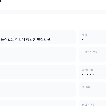
항
제형
 들어있는 적갈색 장방형 연질캅셀
-
식별표시(앞)
-
크기(mm)
- x - x -
색상(뒤)
-
분할선(뒤)