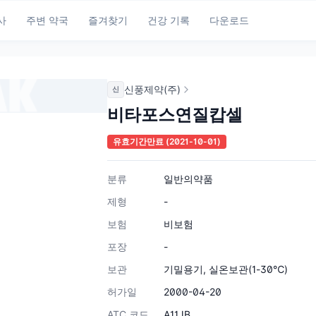
사
주변 약국
즐겨찾기
건강 기록
다운로드
신풍제약(주)
신
비타포스연질캅셀
유효기간만료
(2021-10-01)
분류
일반의약품
제형
-
보험
비보험
포장
-
보관
기밀용기, 실온보관(1-30℃)
허가일
2000-04-20
ATC 코드
A11JB