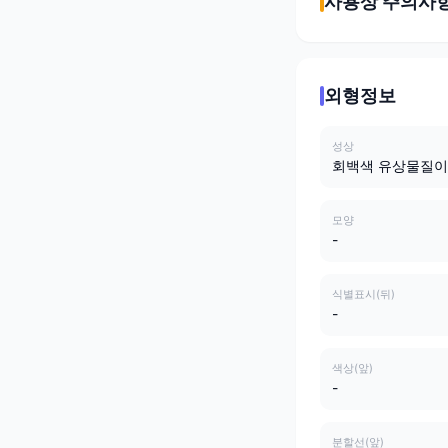
사용상 주의사
외형정보
성상
회백색 유상물질이
모양
-
식별표시(뒤)
-
색상(앞)
-
분할선(앞)