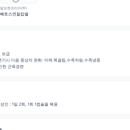
알보젠코리아(주)
쎄토스연질캅셀
 보급
기시 다음 증상의 완화: 어깨.목결림,수족저림.수족냉증
인한 근육경련
성인 : 1일 2회, 1회 1캡슐을 복용