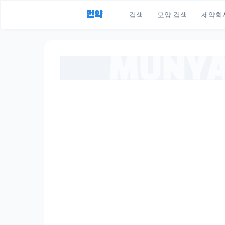
먼약
검색
모양 검색
제약회