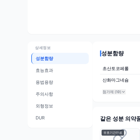
상세정보
성분함량
성분함량
초산토코페롤
효능효과
산화마그네슘
용법용량
첨가제 (
10
)
주의사항
외형정보
DUR
같은 성분 의약
유효기간만료