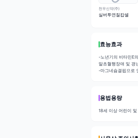
천우신약(주)
실버투연질캅셀
효능효과
-노년기의 비타민E의
말초혈행장애 및 갱년
-마그네슘결핍으로 
용법용량
18세 이상 어린이 및 