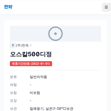
먼약
To
(주)한독
한
오스칼500디정
유효기간만료
(2022-01-01)
분류
일반의약품
제형
-
보험
비보험
포장
-
보관
밀폐용기, 실온(1-30℃)보관