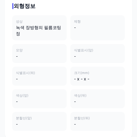
외형정보
성상
제형
녹색 장방형의 필름코팅
-
정
모양
식별표시(앞)
-
-
식별표시(뒤)
크기(mm)
-
- x - x -
색상(앞)
색상(뒤)
-
-
분할선(앞)
분할선(뒤)
-
-