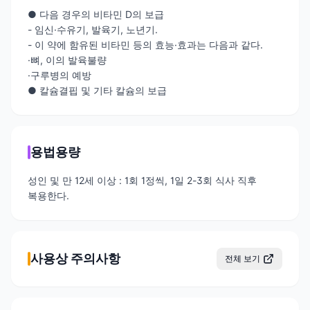
● 다음 경우의 비타민 D의 보급
- 임신·수유기, 발육기, 노년기.
- 이 약에 함유된 비타민 등의 효능·효과는 다음과 같다.
·뼈, 이의 발육불량
·구루병의 예방
● 칼슘결핍 및 기타 칼슘의 보급
용법용량
성인 및 만 12세 이상 : 1회 1정씩, 1일 2-3회 식사 직후
복용한다.
사용상 주의사항
전체 보기