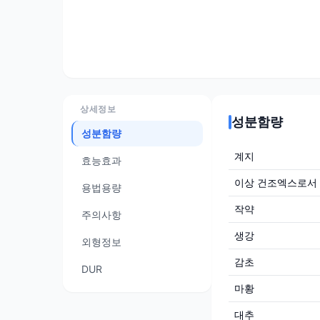
상세정보
성분함량
성분함량
계지
효능효과
이상 건조엑스로서
용법용량
작약
주의사항
생강
외형정보
감초
DUR
마황
대추