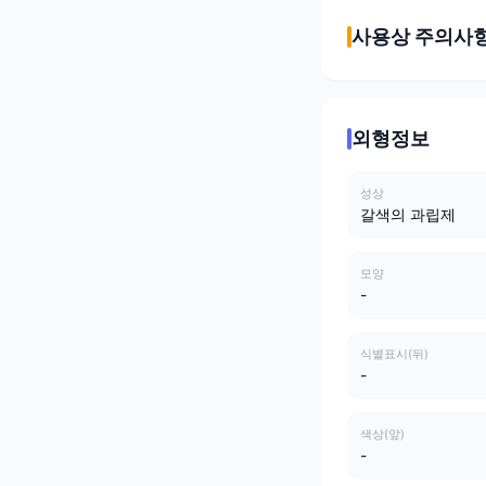
사용상 주의사
외형정보
성상
갈색의 과립제
모양
-
식별표시(뒤)
-
색상(앞)
-