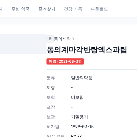
사
주변 약국
즐겨찾기
건강 기록
다운로드
동의제약
동
동의계마각반탕엑스과립
폐업
(2021-08-31)
분류
일반의약품
제형
-
보험
비보험
포장
-
보관
기밀용기
허가일
1999-03-15
ATC 코드
R05X