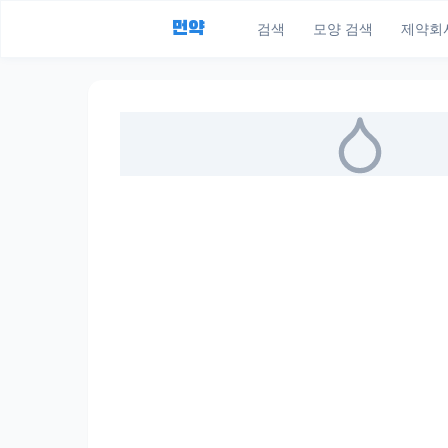
먼약
검색
모양 검색
제약회