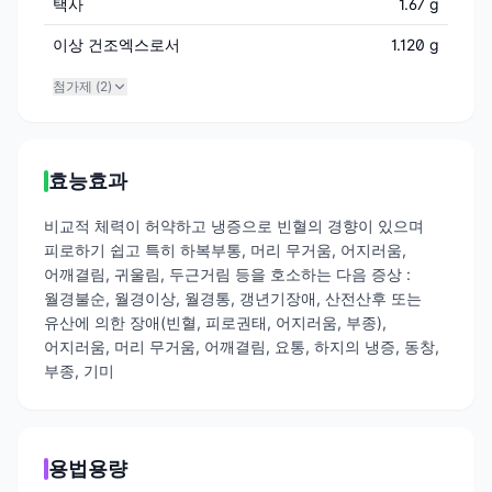
택사
1.67 g
이상 건조엑스로서
1.120 g
첨가제 (
2
)
효능효과
비교적 체력이 허약하고 냉증으로 빈혈의 경향이 있으며
피로하기 쉽고 특히 하복부통, 머리 무거움, 어지러움,
어깨결림, 귀울림, 두근거림 등을 호소하는 다음 증상 :
월경불순, 월경이상, 월경통, 갱년기장애, 산전산후 또는
유산에 의한 장애(빈혈, 피로권태, 어지러움, 부종),
어지러움, 머리 무거움, 어깨결림, 요통, 하지의 냉증, 동창,
부종, 기미
용법용량