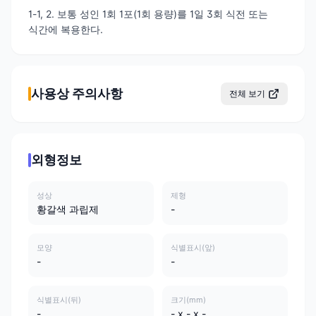
1-1, 2. 보통 성인 1회 1포(1회 용량)를 1일 3회 식전 또는
식간에 복용한다.
사용상 주의사항
전체 보기
외형정보
성상
제형
황갈색 과립제
-
모양
식별표시(앞)
-
-
식별표시(뒤)
크기(mm)
-
- x - x -