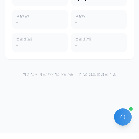
색상(앞)
색상(뒤)
-
-
분할선(앞)
분할선(뒤)
-
-
최종 업데이트:
1999년 3월 5일
· 의약품 정보 변경일 기준
AI 에