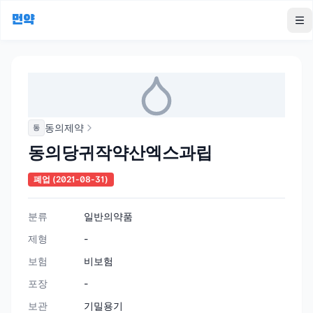
먼약
To
동의제약
동
동의당귀작약산엑스과립
폐업
(2021-08-31)
분류
일반의약품
제형
-
보험
비보험
포장
-
보관
기밀용기