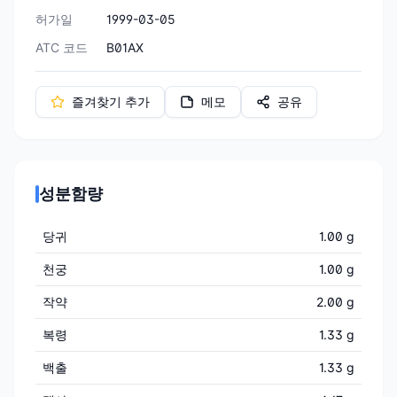
허가일
1999-03-05
ATC 코드
B01AX
즐겨찾기 추가
메모
공유
성분함량
당귀
1.00 g
천궁
1.00 g
작약
2.00 g
복령
1.33 g
백출
1.33 g