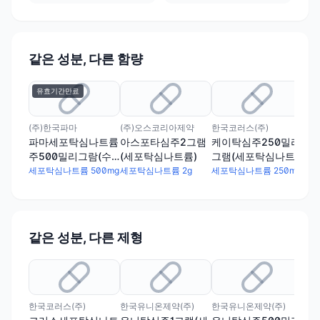
같은 성분, 다른 함량
유효기간만료
(주)한국파마
(주)오스코리아제약
한국코러스(주)
한국
파마세포탁심나트륨
아스포타심주2그램
케이탁심주250밀리
케
주500밀리그람(수
(세포탁심나트륨)
그램(세포탁심나트
포
출명:트락심주500
륨)(수출용)
세포탁심나트륨 500mg
세포탁심나트륨 2g
세포탁심나트륨 250mg
세포
밀리그람)
같은 성분, 다른 제형
한국코러스(주)
한국유니온제약(주)
한국유니온제약(주)
(주