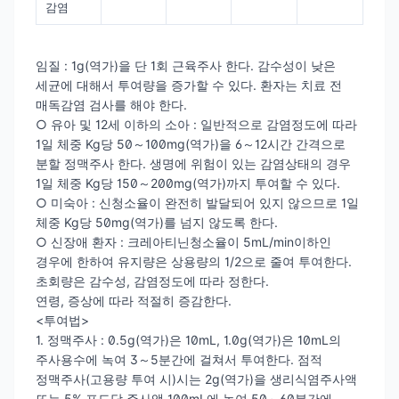
감염
임질 : 1g(역가)을 단 1회 근육주사 한다. 감수성이 낮은
세균에 대해서 투여량을 증가할 수 있다. 환자는 치료 전
매독감염 검사를 해야 한다.
○ 유아 및 12세 이하의 소아 : 일반적으로 감염정도에 따라
1일 체중 Kg당 50～100mg(역가)을 6～12시간 간격으로
분할 정맥주사 한다. 생명에 위험이 있는 감염상태의 경우
1일 체중 Kg당 150～200mg(역가)까지 투여할 수 있다.
○ 미숙아 : 신청소율이 완전히 발달되어 있지 않으므로 1일
체중 Kg당 50mg(역가)를 넘지 않도록 한다.
○ 신장애 환자 : 크레아티닌청소율이 5mL/min이하인
경우에 한하여 유지량은 상용량의 1/2으로 줄여 투여한다.
초회량은 감수성, 감염정도에 따라 정한다.
연령, 증상에 따라 적절히 증감한다.
<투여법>
1. 정맥주사 : 0.5g(역가)은 10mL, 1.0g(역가)은 10mL의
주사용수에 녹여 3～5분간에 걸쳐서 투여한다. 점적
정맥주사(고용량 투여 시)시는 2g(역가)을 생리식염주사액
또는 5% 포도당 주사액 100mL에 녹여 50～60분간에