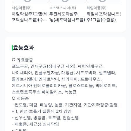
제일약품(주)
코스맥스파마(주)
화일약품(주)
일동
제일탁심주1그램(세
투윈세포탁심주
화일세포탁심나트륨
일
포탁심나트륨)(수출
1g(세포탁심나트륨)
주1그램(수출용)
그
용)
륨)
효능효과
○ 유효균종
포도구균, 연쇄구균(장내구균 제외), 폐렴연쇄구균,
나이세리아, 인플루엔자균, 대장균, 시트로박터, 살모넬라,
클레브시엘라, 엔테로박터, 세라티아, 프로테우스,
예르시니아 엔테로콜리티카균, 클로스트리듐, 박테로이드,
스트렙토콕쿠스 파이칼리스, 녹농균
○ 적응증
- 편도염, 폐렴, 폐농양, 농흉, 기관지염, 기관지확장증(감염
시), 만성 호흡기 질환의 2차 감염
- 신우신염, 방광염, 요도염, 전립선염
- 패혈증, 세균성 심내막염
- 수막염