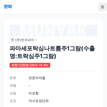
먼약
To
(주)한국파마
한
파마세포탁심나트륨주1그람(수출
명:트락심주1그람)
유효기간만료
(2022-10-01)
분류
전문의약품
제형
-
보험
비보험
포장
자사포장단위