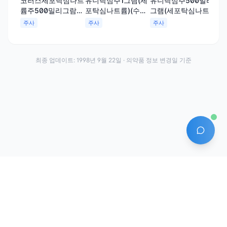
코러스세포탁심나트
유니탁심주1그램(세
유니탁심주500밀리
세
륨주500밀리그람
포탁심나트륨)(수출
그램(세포탁심나트
그
(세포탁심나트륨)(수
명:UNICEXIME
륨)(수출용)
륨)
주사
주사
주사
주
출용)
INJ.,CLAFOXIME
INJ.,CLAFOXIM
INJ.)
최종 업데이트:
1998년 9월 22일
· 의약품 정보 변경일 기준
AI 에
·
·
이용약관
개인정보처리방침
About
전화번호: 070-7761-8763 | 주소: 경기도 안산시 상록구 수인로 628-16
상호: (주)약발 | 대표자: 신승호 | 사업자등록번호: 440-87-01611 | 통신판매업신고번
호: 제2020-경기안산-1331호
©
2026
Yakppal, Inc. All rights reserved.