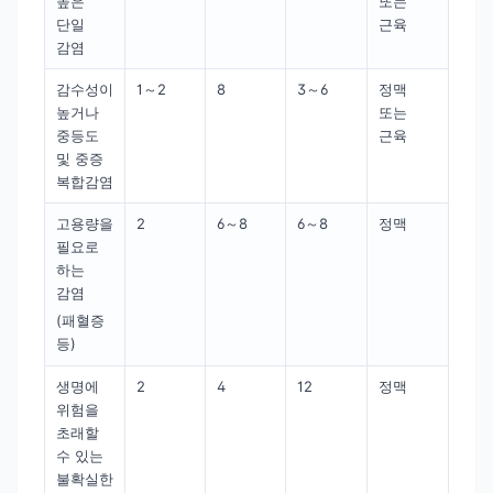
높은
또는
단일
근육
감염
감수성이
1～2
8
3～6
정맥
높거나
또는
중등도
근육
및 중증
복합감염
고용량을
2
6～8
6～8
정맥
필요로
하는
감염
(패혈증
등)
생명에
2
4
12
정맥
위험을
초래할
수 있는
불확실한