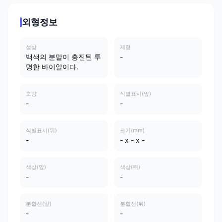
외형정보
성상
제형
백색의 분말이 충진된 투
-
명한 바이알이다.
모양
식별표시(앞)
-
-
식별표시(뒤)
크기(mm)
-
- x - x -
색상(앞)
색상(뒤)
-
-
분할선(앞)
분할선(뒤)
-
-