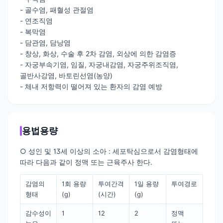
- 골수염, 패혈성 관절염
- 연조직염
- 복막염
- 담관염, 담낭염
- 창상, 화상, 수술 후 2차 감염, 외상에 의한 감염증
- 자궁부속기염, 임질, 자궁내감염, 자궁주위조직염,
골반사강염, 바토린선염(농양)
- 체내 저항력이 떨어져 있는 환자의 감염 예방
용법용량
○ 성인 및 13세 이상의 소아 : 세포탁심으로서 감염형태에
따라 다음과 같이 정맥 또는 근육주사 한다.
감염의
1회 용량
투여간격
1일 용량
투여경로
형태
(g)
(시간)
(g)
감수성이
1
12
2
정맥