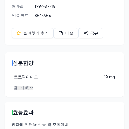
허가일
1997-07-18
ATC 코드
S01FA06
즐겨찾기 추가
메모
공유
성분함량
트로픽아미드
10 mg
첨가제 (
5
)
효능효과
안과의 진단용 산동 및 조절마비