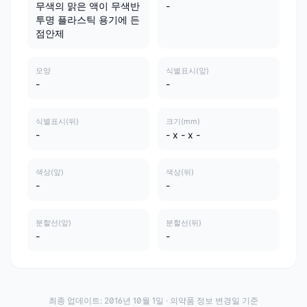
무색의 맑은 액이 무색반
-
투명 플라스틱 용기에 든
점안제
모양
식별표시(앞)
-
-
식별표시(뒤)
크기(mm)
-
- x - x -
색상(앞)
색상(뒤)
-
-
분할선(앞)
분할선(뒤)
-
-
최종 업데이트:
2016년 10월 1일
· 의약품 정보 변경일 기준