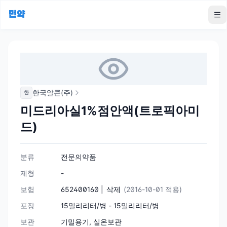
먼약
To
한국알콘(주)
한
미드리아실1%점안액(트로픽아미
드)
분류
전문의약품
제형
-
보험
652400160 |
삭제
(2016-10-01 적용)
포장
15밀리리터/병 - 15밀리리터/병
보관
기밀용기, 실온보관