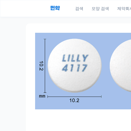
먼약
검색
모양 검색
제약회