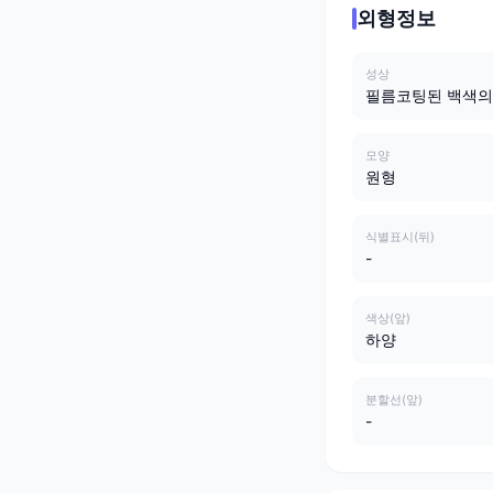
외형정보
성상
필름코팅된 백색의
모양
원형
식별표시(뒤)
-
색상(앞)
하양
분할선(앞)
-