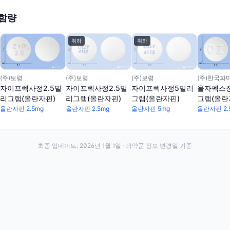
 함량
취하
취하
(주)보령
(주)한국파
(주)보령
(주)보령
자이프렉사정2.5밀
올자펙스정
자이프렉사정2.5밀
자이프렉사정5밀리
리그램(올란자핀)
그램(올란
리그램(올란자핀)
그램(올란자핀)
올란자핀 2.5mg
올란자핀 2.
올란자핀 2.5mg
올란자핀 5mg
최종 업데이트:
2026년 1월 1일
· 의약품 정보 변경일 기준