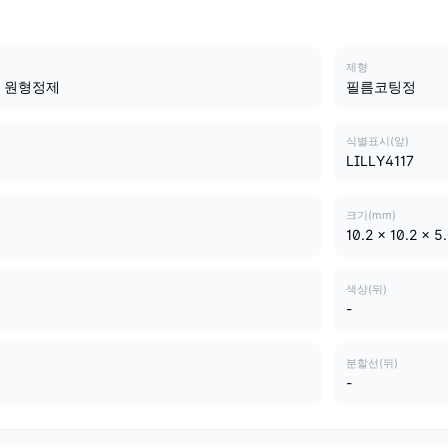
제형
 원형정제
필름코팅정
식별표시(앞)
LILLY4117
크기(mm)
10.2 x 10.2 x 5
색상(뒤)
-
분할선(뒤)
-