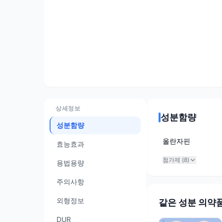
상세정보
성분함량
성분함량
올란자핀
효능효과
첨가제 (
8
)
용법용량
주의사항
외형정보
같은 성분 의약
DUR