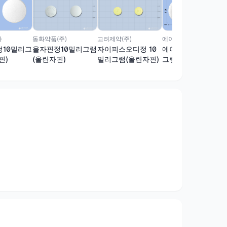
동화약품(주)
고려제약(주)
마
에이치케이이노엔(주)
올자핀정10밀리그램
자이피스오디정 10
10밀리그
에이프렉사정10밀리
(올란자핀)
밀리그램(올란자핀)
핀)
그램(올란자핀)