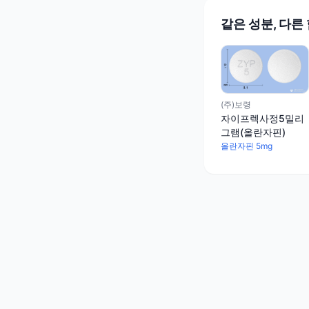
같은 성분, 다른
(주)보령
자이프렉사정5밀리
그램(올란자핀)
올란자핀 5mg