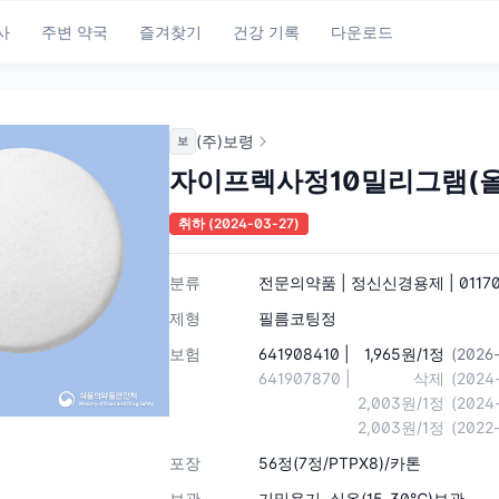
사
주변 약국
즐겨찾기
건강 기록
다운로드
(주)보령
보
자이프렉사정10밀리그램(
취하
(2024-03-27)
분류
전문의약품 | 정신신경용제 | 0117
제형
필름코팅정
보험
641908410 |
1,965원/1정
(2026
641907870 |
삭제
(2024
2,003원/1정
(2024
2,003원/1정
(2022
포장
56정(7정/PTPX8)/카톤
보관
기밀용기, 실온(15-30℃)보관