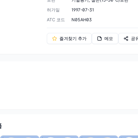
허가일
1997-07-31
ATC 코드
N05AH03
즐겨찾기 추가
메모
공
품