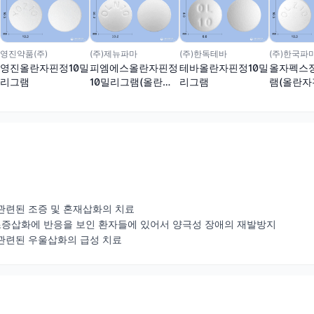
영진약품(주)
(주)제뉴파마
(주)한독테바
(주)한국파
영진올란자핀정10밀
피엠에스올란자핀정
테바올란자핀정10밀
올자펙스정
리그램
10밀리그램(올란자
리그램
램(올란자
핀)
 관련된 조증 및 혼재삽화의 치료
조증삽화에 반응을 보인 환자들에 있어서 양극성 장애의 재발방지
 관련된 우울삽화의 급성 치료