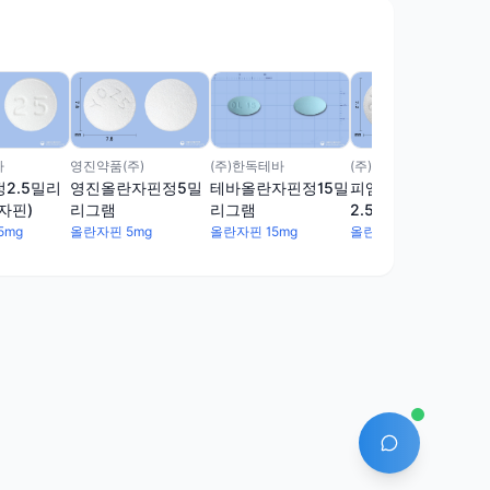
마
(주)한독테바
영진약품(주)
(주)제뉴파마
2.5밀리
테바올란자핀정15밀
영진올란자핀정5밀
피엠에스올란자핀정
자핀)
리그램
리그램
2.5밀리그램(올란자
핀)
5mg
올란자핀 15mg
올란자핀 5mg
올란자핀 2.5mg
AI 에이전트