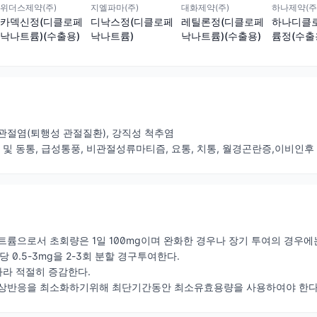
대화제약(주)
하나제약(주
위더스제약(주)
지엘파마(주)
레틸론정(디클로페
하나디클
카덱신정(디클로페
디낙스정(디클로페
낙나트륨)(수출용)
륨정(수출
낙나트륨)(수출용)
낙나트륨)
관절염(퇴행성 관절질환), 강직성 척추염
증 및 동통, 급성통풍, 비관절성류마티즘, 요통, 치통, 월경곤란증,이비인후
륨으로서 초회량은 1일 100mg이며 완화한 경우나 장기 투여의 경우에는 1
g당 0.5-3mg을 2-3회 분할 경구투여한다.
따라 적절히 증감한다.
이상반응을 최소화하기위해 최단기간동안 최소유효용량을 사용하여야 한다