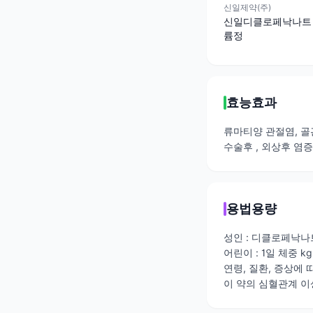
신일제약(주)
신일디클로페낙나트
륨정
효능효과
류마티양 관절염, 골
수술후 , 외상후 염
용법용량
성인 : 디클로페낙나트
어린이 : 1일 체중 k
연령, 질환, 증상에 
이 약의 심혈관계 