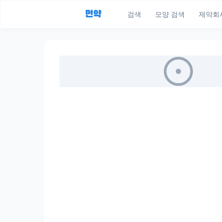
먼약
검색
모양 검색
제약회