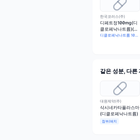
한국코러스(주)
디페트정100mg(디
클로페낙나트륨)(수
출용)
디클로페낙나트륨 100mg
같은 성분, 다른
대원제약(주)
삭시네카타플라스마
(디클로페낙나트륨)
첩부/패치