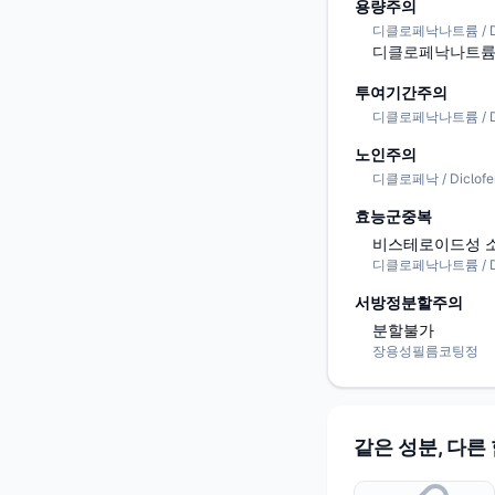
용량주의
디클로페낙나트륨 / Dic
디클로페낙나트륨 1
투여기간주의
디클로페낙나트륨 / Dic
노인주의
디클로페낙 / Diclofe
효능군중복
비스테로이드성 소
디클로페낙나트륨 / Dic
서방정분할주의
분할불가
장용성필름코팅정
같은 성분, 다른