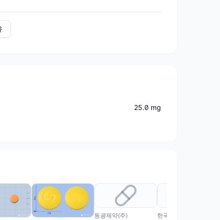
유
25.0 mg
동광제약(주)
한국코러스(주)