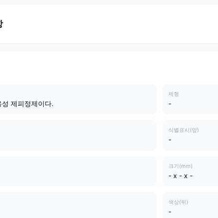
항
제형
용성 제피정제이다.
-
식별표시(앞)
-
크기(mm)
- x - x -
색상(뒤)
-