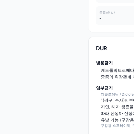
분할선(앞)
-
DUR
병용금기
케토롤락트로메타민 / 
중증의 위장관계
임부금기
디클로페낙 / Diclofe
"(경구, 주사)
지연, 태자 생존율
따라 신생아 신장애
유발 가능 (구강용
구강용 스프레이제, 구