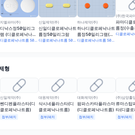
(주)한국파
파마디클
신일제약(주)
하나제약(주)
지엘파마(주)
륨정(수출
신일디클로페낙나트
하나디클로페낙나트
디낙스정50밀리그
륨정50밀리그람
륨정50밀리그램(수
램 (디클로페낙나트
출용)
륨)
디클로페낙나트륨 50mg
디클로페낙나트륨 50mg
디클로페낙나트륨 50mg
 제형
신일제약(주)
대원제약(주)
대화제약(주)
(주)삼양홀
쎈디펜플라스타(디
삭시네플라스타(디
팜파스카타플라스마
류마스탑
클로페낙나트륨)
클로페낙나트륨)
(디클로페낙나트륨)
타(디클
륨)
첩부/패치
첩부/패치
첩부/패치
첩부/패치