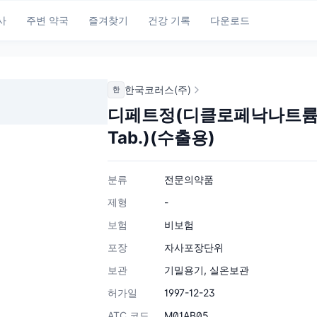
사
주변 약국
즐겨찾기
건강 기록
다운로드
한국코러스(주)
한
디페트정(디클로페낙나트륨)(수출
Tab.)(수출용)
분류
전문의약품
제형
-
보험
비보험
포장
자사포장단위
보관
기밀용기, 실온보관
허가일
1997-12-23
ATC 코드
M01AB05