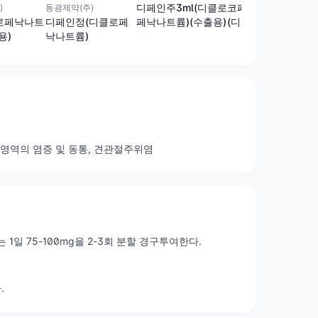
디페인주3ml(디클로
코페낙주3밀리리터
)
동광제약(주)
페낙나트륨)(수출용)
(디클로페낙나트륨)
로페낙나트
디페인정(디클로페
(수출용)
용)
낙나트륨)
 영역의 염증 및 동통, 견관절주위염
일 75-100mg을 2-3회 분할 경구투여한다.
.