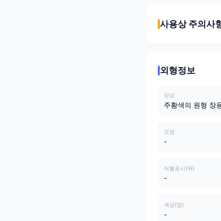
사용상 주의사
외형정보
성상
주황색의 원형 장
모양
-
식별표시(뒤)
-
색상(앞)
-