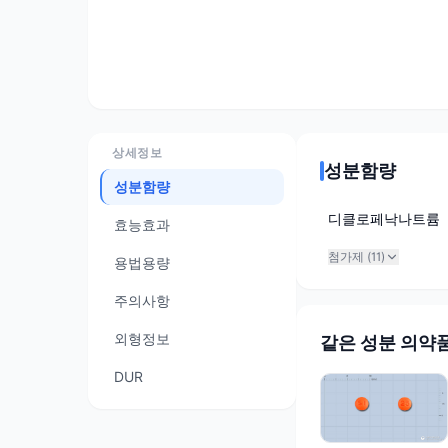
상세정보
성분함량
성분함량
디클로페낙나트륨
효능효과
첨가제 (
11
)
용법용량
주의사항
외형정보
같은 성분 의약
DUR