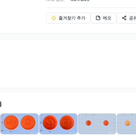
즐겨찾기 추가
메모
공
품