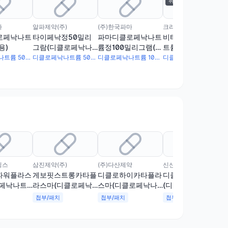
취하
마
알파제약(주)
(주)한국파마
크리스탈생명과학(주)
로페낙나트
타이페낙정50밀리
파마디클로페낙나트
비티오디클로페낙나
용)
그람(디클로페낙나
륨정100밀리그램(수
트륨정50밀리그램
트륨)(수출용)
출용)
(수출용)
디클로페낙나트륨 50mg
디클로페낙나트륨 50mg
디클로페낙나트륨 100mg
디클로페낙나트륨 50mg
딩스
삼진제약(주)
(주)다산제약
신신제약(주)
파워플라스
게보핏스트롱카타플
디클로하이카타플라
디클로맥스플라스타
로페낙나트
라스마(디클로페낙
스마(디클로페낙나
(디클로페낙나트륨)
나트륨)
트륨)
첩부/패치
첩부/패치
첩부/패치