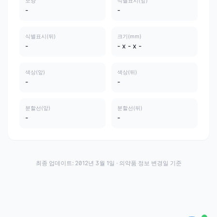
모양
식별표시(앞)
-
-
식별표시(뒤)
크기(mm)
-
- x - x -
색상(앞)
색상(뒤)
-
-
분할선(앞)
분할선(뒤)
-
-
최종 업데이트:
2012년 3월 1일
· 의약품 정보 변경일 기준