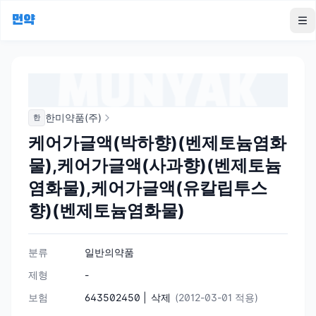
먼약
To
한미약품(주)
한
케어가글액(박하향)(벤제토늄염화
물),케어가글액(사과향)(벤제토늄
염화물),케어가글액(유칼립투스
향)(벤제토늄염화물)
분류
일반의약품
제형
-
보험
643502450 |
삭제
(2012-03-01 적용)