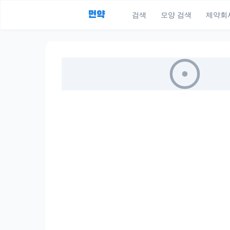
먼약
검색
모양 검색
제약회