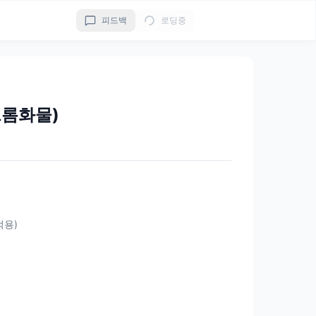
피드백
로딩중
롬화물)
 적용)