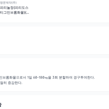
명문제약(주)
피리놀정(피리도스
티그민브롬화물)(수
출용)
민브롬화물으로서 1일 60-180㎎을 3회 분할하여 경구투여한다.
적절히 증감한다.
항