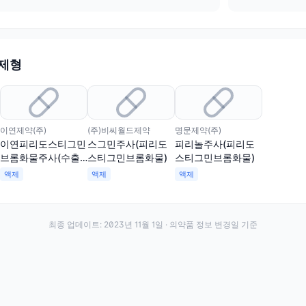
 제형
이연제약(주)
(주)비씨월드제약
명문제약(주)
이연피리도스티그민
스그민주사(피리도
피리놀주사(피리도
브롬화물주사(수출
스티그민브롬화물)
스티그민브롬화물)
용)
액제
액제
액제
최종 업데이트:
2023년 11월 1일
· 의약품 정보 변경일 기준