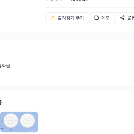
즐겨찾기 추가
메모
공
롬화물
품