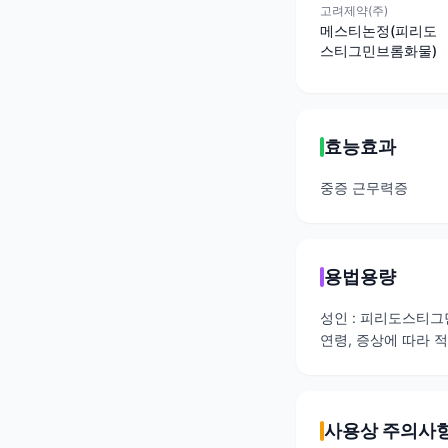
고려제약(주)
메스티논정(피리도
스티그민브롬화물)
효능효과
중증 근무력증
용법용량
성인 : 피리도스티그
연령, 증상에 따라 
사용상 주의사