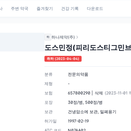
사
주변 약국
즐겨찾기
건강 기록
다운로드
하나제약(주)
하
도스민정(피리도스티그민브
취하
(2023-04-04)
분류
전문의약품
제형
-
보험
657800290 |
삭제
(2023-11-01
포장
30정/병, 500정/병
보관
건냉암소에 보관, 밀폐용기
허가일
1997-02-19
ATC 코드
N07AA02