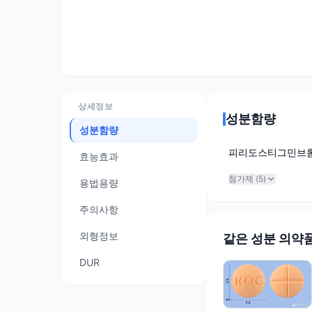
상세정보
성분함량
성분함량
피리도스티그민브
효능효과
첨가제 (
5
)
용법용량
주의사항
외형정보
같은 성분 의약
DUR