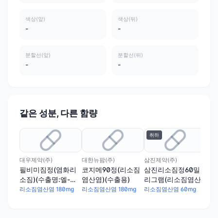
색상(앞)
색상(뒤)
-
-
분할선(앞)
분할선(뒤)
-
-
같은 성분, 다른 함량
취하
취
대우제약(주)
대한뉴팜(주)
삼진제약(주)
삼진
필비미짐정(염화리
코지메90정(리소짐
삼진리소짐정60밀
삼
소짐)(수출명:엘-짐
염산염)(수출용)
리그램(리소짐염산
리
텝정,원소짐정,키알
염)(수출용)
염)
리소짐염산염 180mg
리소짐염산염 180mg
리소짐염산염 60mg
리소
베린정)(수출용)