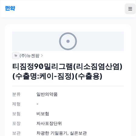
먼약
To
(주)뉴젠팜
뉴
티짐정90밀리그램(리소짐염산염)
(수출명:케이-짐정)(수출용)
분류
일반의약품
제형
-
보험
비보험
포장
자사포장단위
보관
차광한 기밀용기, 실온보관