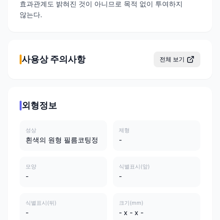
효과관계도 밝혀진 것이 아니므로 목적 없이 투여하지
않는다.
사용상 주의사항
전체 보기
외형정보
성상
제형
흰색의 원형 필름코팅정
-
모양
식별표시(앞)
-
-
식별표시(뒤)
크기(mm)
-
- x - x -