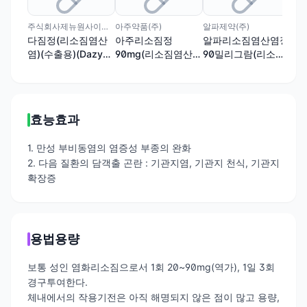
주식회사제뉴원사이언스
아주약품(주)
알파제약(주)
(주
다짐정(리소짐염산
아주리소짐정
알파리소짐염산염정
바
염)(수출용)(Dazym
90mg(리소짐염산
90밀리그람(리소짐
산염
Tab.)
염)[수출명:카자임
염산염)(수출용)
(kazyme)정,필카자
임(Philkazyme)정,
리짐(Lyzim)정,졸라
효능효과
(Zola)정](수출용)
1. 만성 부비동염의 염증성 부종의 완화
2. 다음 질환의 담객출 곤란 : 기관지염, 기관지 천식, 기관지
확장증
용법용량
보통 성인 염화리소짐으로서 1회 20~90mg(역가), 1일 3회
경구투여한다.
체내에서의 작용기전은 아직 해명되지 않은 점이 많고 용량,