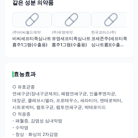
같은 성분 의약품
유
(주)비씨월드제약
(주)유영제약
한국코러스(주)
비씨세프티족심나트
유영세프티족심나트
코세존주(세프티족
세
륨주1그램(수출용)
륨주1그램(수출용)
심나트륨)(수출
티
명:KOCEZONE
INJ.)(수출용)
효능효과
○ 유효균종
연쇄구균(장내구균제외), 폐렴연쇄구균, 인플루엔자균,
대장균, 클레브시엘라, 프로테우스, 세라티아, 엔테로박터,
시트로박터, 펩토구균, 펩토연쇄구균, 박테로이드
○ 적응증
- 패혈증, 감염성 심내막염
- 수막염
- 창상ㆍ화상의 2차감염