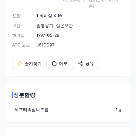
용)
포장
1 바이알 X 10
보관
밀봉용기, 실온보관
허가일
1997-05-28
ATC 코드
J01DD07
즐겨찾기
메모
공유
성분함량
세프티족심나트륨
1 g