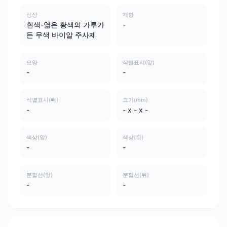
성상
제형
흰색-엷은 황색의 가루가
-
든 무색 바이알 주사제
모양
식별표시(앞)
-
-
식별표시(뒤)
크기(mm)
-
- x - x -
색상(앞)
색상(뒤)
-
-
분할선(앞)
분할선(뒤)
-
-