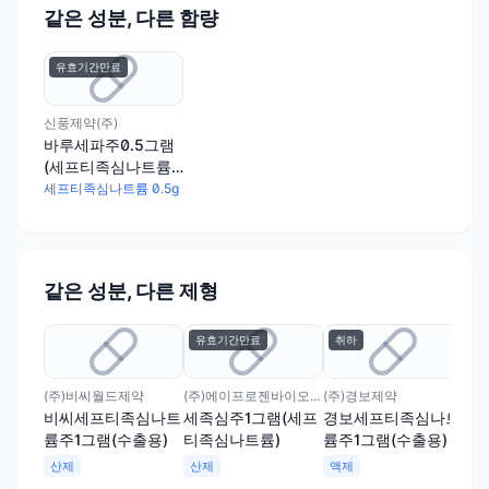
같은 성분, 다른 함량
유효기간만료
신풍제약(주)
바루세파주0.5그램
(세프티족심나트륨)
(수출명:ADVANCEF
세프티족심나트륨 0.5g
Injection)
같은 성분, 다른 제형
유효기간만료
취하
(주)비씨월드제약
(주)에이프로젠바이오로직스
(주)경보제약
비씨세프티족심나트
세족심주1그램(세프
경보세프티족심나트
륨주1그램(수출용)
티족심나트륨)
륨주1그램(수출용)
산제
산제
액제