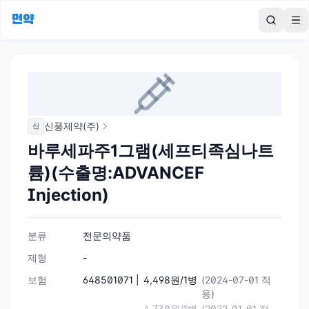
먼약
To
신풍제약(주)
신
바루세파주1그램(세프티족심나트
륨)(수출명:ADVANCEF
Injection)
분류
전문의약품
제형
-
보험
648501071 |
4,498원/1병
(2024-07-01 적
용)
4,730원/1병
(2022-01-01 적