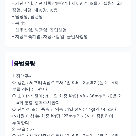
- 기관지염, 기관지확장증(감염 시), 만성 호흡기 질환의 2차
감염, 폐렴, 폐농양, 농흉
- 담낭염, 담관염
- 복막염
- 신우신염, 방광염, 전립선염
- 자궁부속기염, 자궁내감염, 골반사강염
용법용량
1. 정맥주사
○ 성인 : 세프티족심으로서 1일 0.5～2g(역가)을 2～4회
분할 정맥주사한다.
○ 소아(6개월이상) : 1일 체중 Kg당 40～80mg(역가)을 2
～4회 분할 정맥주사한다.
○ 난치성 또는 중증 감염증 : 1일 성인은 4g(역가), 소아
(6개월 이상)는 체중 Kg당 120mg(역가)까지 증량하여
투여한다.
2. 근육주사
○ 성인 : 세프티족심으로서 1일 0.5～2g(역가)을 2～4회