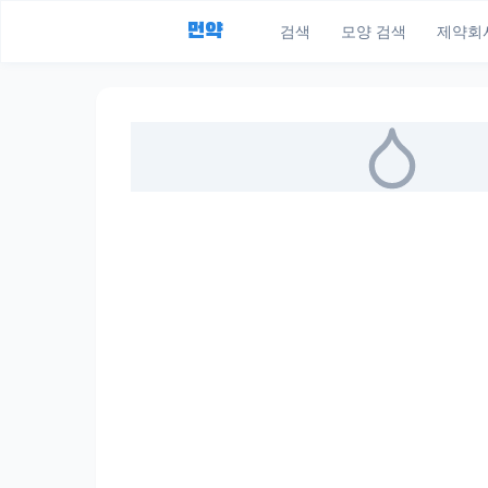
먼약
검색
모양 검색
제약회