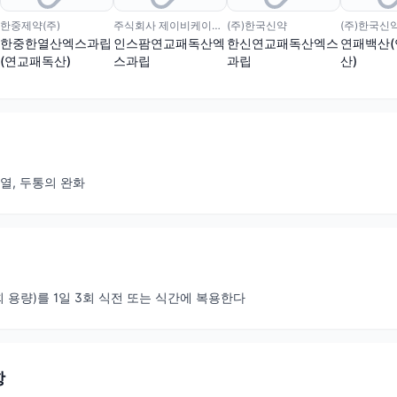
한중제약(주)
주식회사 제이비케이파마슈티컬
(주)한국신약
(주)한국신
한중한열산엑스과립
인스팜연교패독산엑
한신연교패독산엑스
연패백산
(연교패독산)
스과립
과립
산)
열, 두통의 완화
1회 용량)를 1일 3회 식전 또는 식간에 복용한다
항