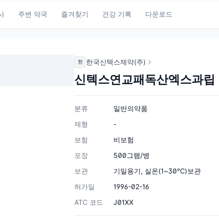
사
주변 약국
즐겨찾기
건강 기록
다운로드
한국신텍스제약(주)
한
신텍스연교패독산엑스과립
분류
일반의약품
제형
-
보험
비보험
포장
500그램/병
보관
기밀용기, 실온(1~30℃)보관
허가일
1996-02-16
ATC 코드
J01XX