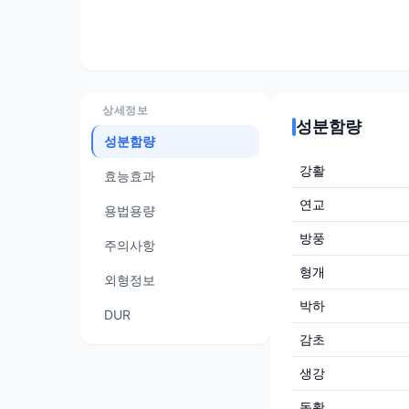
상세정보
성분함량
성분함량
강활
효능효과
연교
용법용량
방풍
주의사항
형개
외형정보
박하
DUR
감초
생강
독활