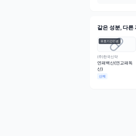
같은 성분, 다른
유효기간만료
(주)한국신약
연패백산(연교패독
산)
산제