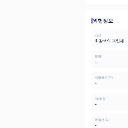
외형정보
성상
회갈색의 과립제
모양
-
식별표시(뒤)
-
색상(앞)
-
분할선(앞)
-