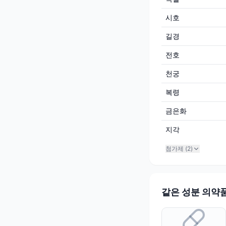
시호
길경
전호
천궁
복령
금은화
지각
첨가제 (
2
)
같은 성분 의약