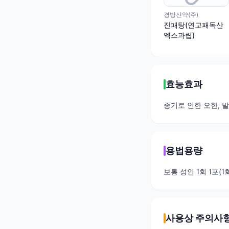
경방신약(주)
진패탕(연교패독산
엑스과립)
효능효과
종기로 인한 오한, 발
용법용량
보통 성인 1회 1포(
사용상 주의사