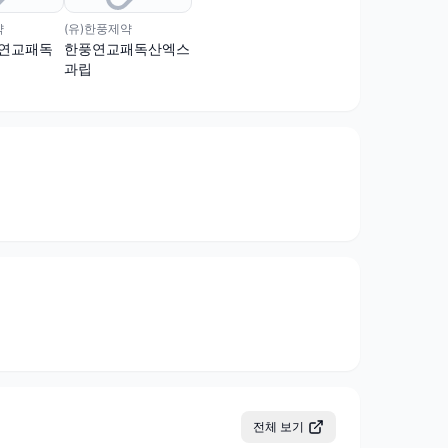
약
(유)한풍제약
(연교패독
한풍연교패독산엑스
과립
전체 보기