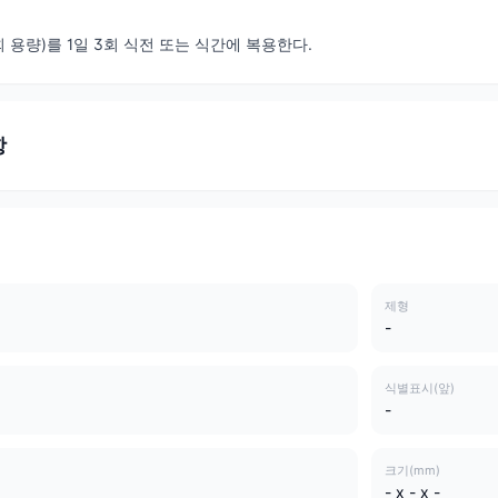
1회 용량)를 1일 3회 식전 또는 식간에 복용한다.
항
제형
-
식별표시(앞)
-
크기(mm)
- x - x -