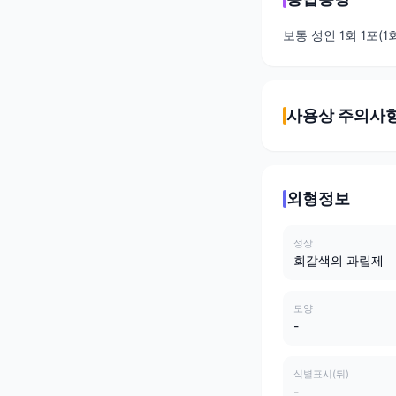
보통 성인 1회 1포(
사용상 주의사
외형정보
성상
회갈색의 과립제
모양
-
식별표시(뒤)
-