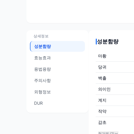
상세정보
성분함량
성분함량
마황
효능효과
당귀
용법용량
백출
주의사항
의이인
외형정보
계지
DUR
작약
감초
첨가제 (
2
)