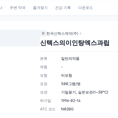
사
주변 약국
즐겨찾기
건강 기록
다운로드
한국신텍스제약(주)
한
신텍스의이인탕엑스과립
분류
일반의약품
제형
-
보험
비보험
포장
500그램/병
보관
기밀용기, 실온보관(1~30℃)
허가일
1996-02-14
ATC 코드
N02BG