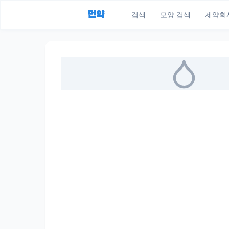
먼약
검색
모양 검색
제약회