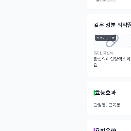
같은 성분 의약
유효기간만료
(주)한국신약
한신의이인탕엑스과
립
효능효과
관절통, 근육통
용법용량