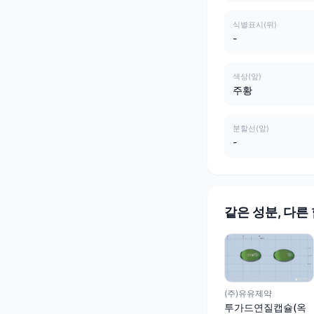
식별표시(뒤)
-
색상(앞)
주황
분할선(앞)
-
같은 성분, 다른
(주)유유제약
투가드연질캡슐(옥