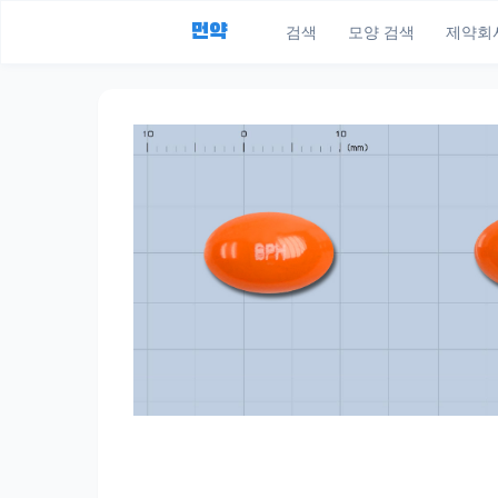
먼약
검색
모양 검색
제약회