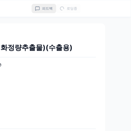
피드백
로딩중
화정량추출물)(수출용)
0