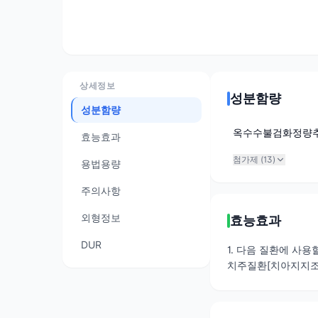
상세정보
성분함량
성분함량
옥수수불검화정량
효능효과
첨가제 (
13
)
용법용량
주의사항
외형정보
효능효과
DUR
1. 다음 질환에 사용할
치주질환[치아지지조직