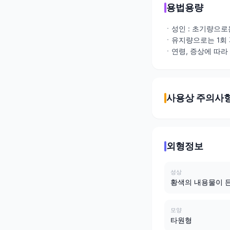
용법용량
ㆍ성인 : 초기량으로
ㆍ유지량으로는 1회 3
ㆍ연령, 증상에 따라
사용상 주의사
외형정보
성상
황색의 내용물이 든
모양
타원형