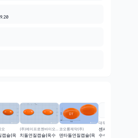
 9.20
대우제약(주)
센세돌연질캡슐(옥
이오
(주)에이프로젠바이오로직스
코오롱제약(주)
수수불검화정량추출
질캡슐(옥
치돌연질캡슐(옥수
덴타돌연질캡슐(옥