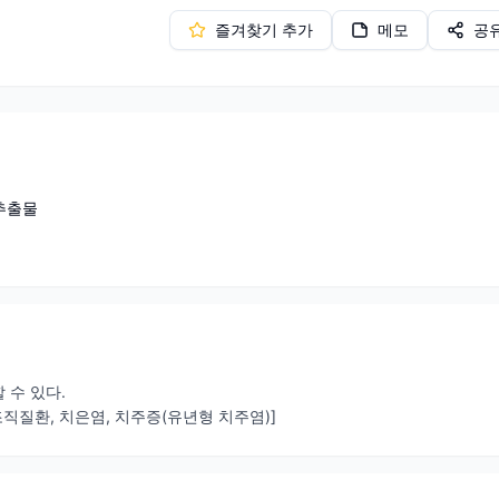
즐겨찾기 추가
메모
공
추출물
 수 있다.
질환, 치은염, 치주증(유년형 치주염)]