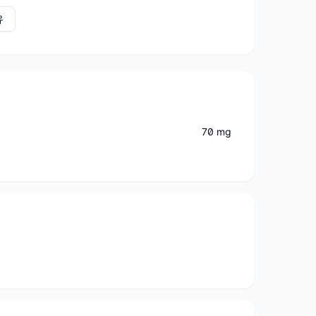
유
70 mg