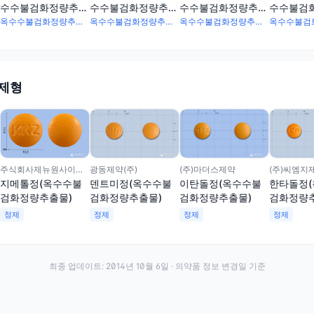
수수불검화정량추출
수수불검화정량추출
수수불검
수수불검화정량추출
물)(수출용)
물)
물)(수출용
물)(수출용)
옥수수불검화정량추출물 105mg
옥수수불검화정량추출물 35mg
옥수수불검화정량추출물 35mg
 제형
광동제약(주)
(주)마더스제약
(주)씨엠지
주식회사제뉴원사이언스
덴트미정(옥수수불
이탄돌정(옥수수불
한타돌정
지메톨정(옥수수불
검화정량추출물)
검화정량추출물)
검화정량
검화정량추출물)
정제
정제
정제
정제
최종 업데이트:
2014년 10월 6일
· 의약품 정보 변경일 기준