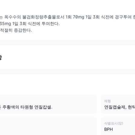
는 옥수수의 불검화정량추출물로서 1회 70mg 1일 3회 식전에 경구투여 
5mg 1일 3회 식전에 투여한다.
 적절히 증감한다.
항
제형
 주황색의 타원형 연질캅셀.
연질캡슐제, 현
식별표시(앞)
BPH