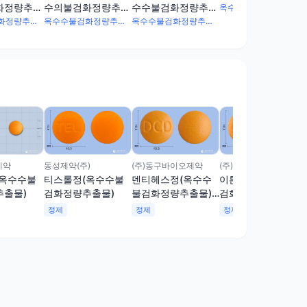
물)(수출용)
화정량추출
수의불검화정량추출
수수불검화정량추출
옥수수불검화정량추출물 35mg
)
물)(수출용)
물)
옥수수불검화정량추출물 35mg
옥수수불검화정량추출물 35mg
옥수수불검화정량추출물 35mg
제약
동성제약(주)
(주)동구바이오제약
(주)종근당
(옥수수불
티스롤정(옥수수불
덴티헤스정(옥수수
이튼큐정(옥수수불
추출물)
검화정량추출물)
불검화정량추출물)
검화정량추출물)
(수출용)
정제
정제
정제