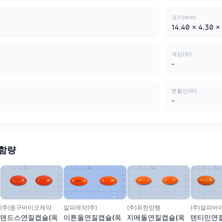
크기(mm)
14.40 x 4.30 x
색상(뒤)
-
분할선(뒤)
-
 함량
(주)동구바이오제약
(주)유한양행
(주)알피바
알파제약(주)
덴드스연질캡슐(옥
지메돌연질캡슐(옥
덴티민연
이튼돌연질캡슐(옥