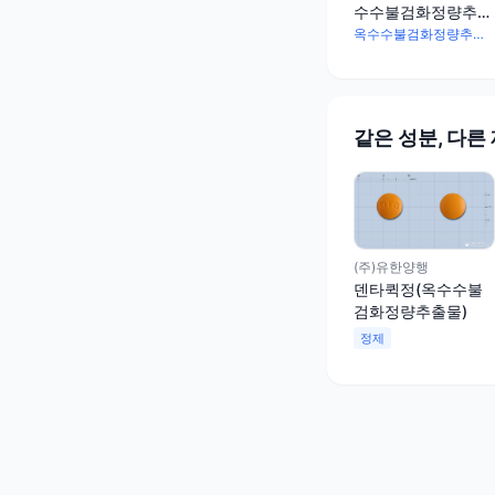
수수불검화정량추출
물)(수출용)
옥수수불검화정량추출물 35mg
같은 성분, 다른
(주)유한양행
덴타퀵정(옥수수불
검화정량추출물)
정제