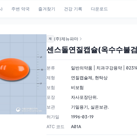
사
주변 약국
즐겨찾기
건강 기록
다운로드
(주)제뉴파마
제
센스돌연질캡슐(옥수수불검
분류
일반의약품 | 치과구강용약 | 0231
제형
연질캡슐제, 현탁상
보험
비보험
포장
자사포장단위.
보관
기밀용기, 실온보관.
허가일
1996-03-19
ATC 코드
A01A