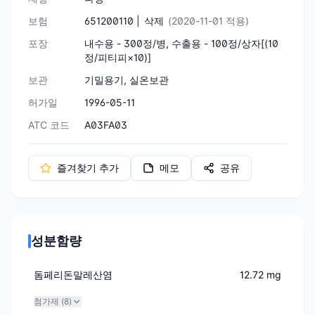
보험
651200110 |
삭제
(2020-11-01 적용)
포장
내수용 - 300정/병, 수출용 - 100정/상자[(10
정/피티피×10)]
보관
기밀용기, 실온보관
허가일
1996-05-11
ATC 코드
A03FA03
즐겨찾기 추가
메모
공유
성분함량
돔페리돈말레산염
12.72 mg
첨가제 (
8
)