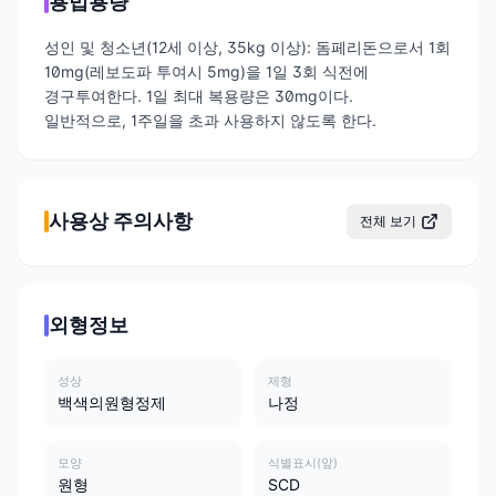
용법용량
성인 및 청소년(12세 이상, 35kg 이상): 돔페리돈으로서 1회
10mg(레보도파 투여시 5mg)을 1일 3회 식전에
경구투여한다. 1일 최대 복용량은 30mg이다.
일반적으로, 1주일을 초과 사용하지 않도록 한다.
사용상 주의사항
전체 보기
외형정보
성상
제형
백색의원형정제
나정
모양
식별표시(앞)
원형
SCD