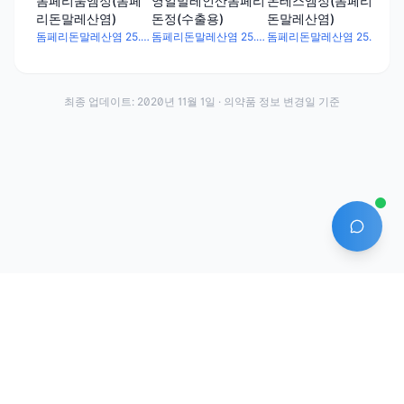
영일말레인산돔페리
돔페리움엠정(돔페
몬테스엠정(돔페리
돈정(수출용)
리돈말레산염)
돈말레산염)
돔페리돈말레산염 25.44mg
돔페리돈말레산염 25.44mg
돔페리돈말레산염 25.44mg
최종 업데이트:
2020년 11월 1일
· 의약품 정보 변경일 기준
AI 에
·
·
이용약관
개인정보처리방침
About
전화번호: 070-7761-8763 | 주소: 경기도 안산시 상록구 수인로 628-16
상호: (주)약발 | 대표자: 신승호 | 사업자등록번호: 440-87-01611 | 통신판매업신고번
호: 제2020-경기안산-1331호
©
2026
Yakppal, Inc. All rights reserved.