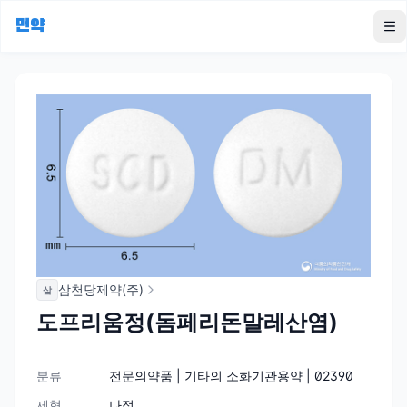
먼약
To
삼천당제약(주)
삼
도프리움정(돔페리돈말레산염)
분류
전문의약품 | 기타의 소화기관용약 | 02390
제형
나정