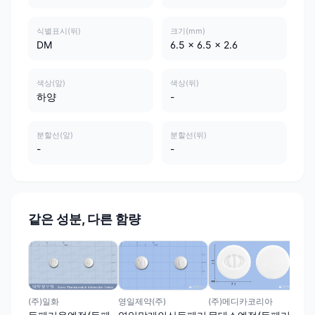
식별표시(뒤)
크기(mm)
DM
6.5 x 6.5 x 2.6
색상(앞)
색상(뒤)
하양
-
분할선(앞)
분할선(뒤)
-
-
같은 성분, 다른 함량
삼남
돔
말
영일제약(주)
(주)일화
(주)메디카코리아