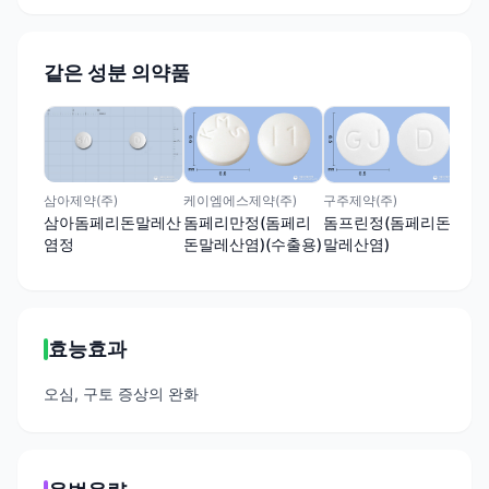
같은 성분 의약품
(주
돔
말
삼아제약(주)
케이엠에스제약(주)
구주제약(주)
삼아돔페리돈말레산
돔페리만정(돔페리
돔프린정(돔페리돈
염정
돈말레산염)(수출용)
말레산염)
효능효과
오심, 구토 증상의 완화