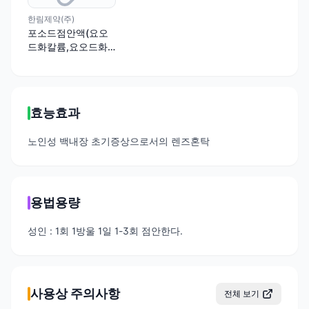
한림제약(주)
포소드점안액(요오
드화칼륨,요오드화
나트륨)
효능효과
노인성 백내장 초기증상으로서의 렌즈혼탁
용법용량
성인 : 1회 1방울 1일 1-3회 점안한다.
사용상 주의사항
전체 보기