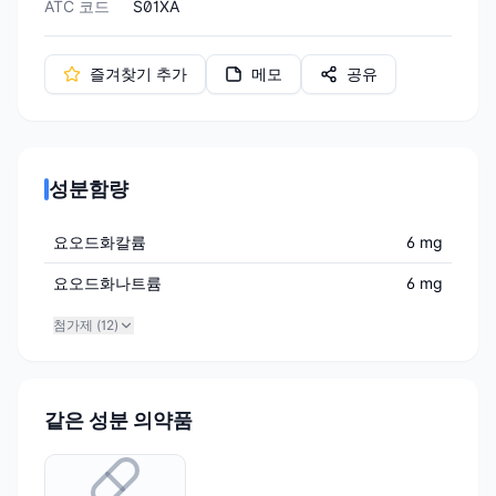
ATC 코드
S01XA
즐겨찾기 추가
메모
공유
성분함량
요오드화칼륨
6 mg
요오드화나트륨
6 mg
첨가제 (
12
)
같은 성분 의약품