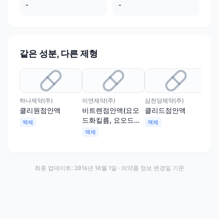
-
-
같은 성분, 다른 제형
하나제약(주)
이연제약(주)
삼천당제약(주)
한림
클리원점안액
비트렌점안액(요오
클리드점안액
포
드화킬륨, 요오드화
드
액제
액제
나트륨)
나트
액제
액
최종 업데이트:
2016년 10월 1일
· 의약품 정보 변경일 기준