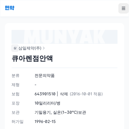
먼약
To
삼일제약(주)
삼
큐아렌점안액
분류
전문의약품
제형
-
보험
643901510 |
삭제
(2016-10-01 적용)
포장
10밀리리터/병
보관
기밀용기, 실온(1~30℃)보관
허가일
1996-02-15