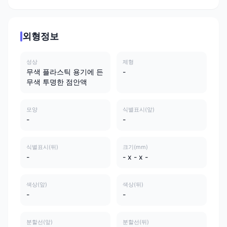
외형정보
성상
제형
무색 플라스틱 용기에 든
-
무색 투명한 점안액
모양
식별표시(앞)
-
-
식별표시(뒤)
크기(mm)
-
- x - x -
색상(앞)
색상(뒤)
-
-
분할선(앞)
분할선(뒤)