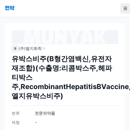
먼약
To
(주)엘지화학
엘
유박스비주(B형간염백신,유전자
재조합)(수출명:리콤박스주,헤파
티박스
주,RecombinantHepatitisBVaccine
엘지유박스비주)
분류
전문의약품
제형
-