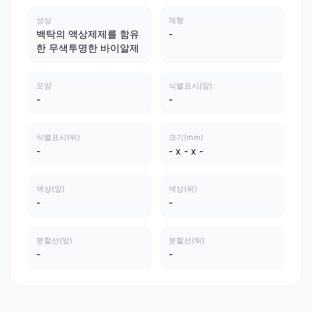
성상
제형
백탁의 액상제제를 함유
-
한 무색투명한 바이알제
모양
식별표시(앞)
-
-
식별표시(뒤)
크기(mm)
-
- x - x -
색상(앞)
색상(뒤)
-
-
분할선(앞)
분할선(뒤)
-
-