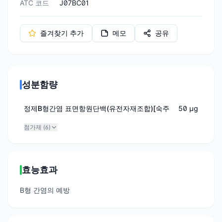
ATC 코드
J07BC01
즐겨찾기 추가
메모
공유
성분함량
정제B형간염 표면항원단백(유전자재조합)[숙주
50 μg
첨가제 (
6
)
효능효과
B형 간염의 예방