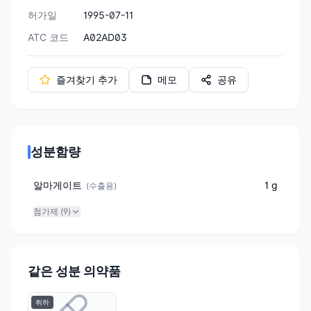
허가일
1995-07-11
ATC 코드
A02AD03
즐겨찾기 추가
메모
공유
성분함량
알마게이트
1 g
(
수출용
)
첨가제 (
9
)
같은 성분 의약품
취하