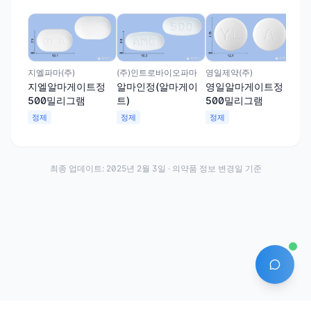
대웅
대
트
정
지엘파마(주)
(주)인트로바이오파마
영일제약(주)
지엘알마게이트정
알마인정(알마게이
영일알마게이트정
500밀리그램
트)
500밀리그램
정제
정제
정제
최종 업데이트:
2025년 2월 3일
· 의약품 정보 변경일 기준
AI 에