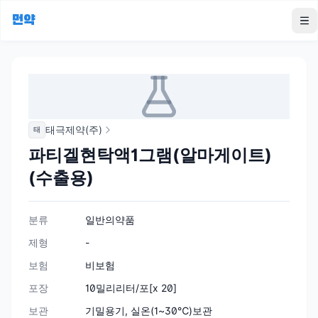
먼약
To
태극제약(주)
태
파티겔현탁액1그램(알마게이트)
(수출용)
분류
일반의약품
제형
-
보험
비보험
포장
10밀리리터/포[x 20]
보관
기밀용기, 실온(1~30℃)보관