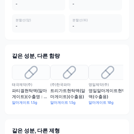
-
-
분할선(앞)
분할선(뒤)
-
-
같은 성분, 다른 함량
태극제약(주)
(주)한국파마
영일제약(주)
(주
파티겔현탁액(알마
트리가트현탁액(알
영일알마게이트현탁
알
게이트)(수출명 : 알
마게이트)(수출용)
액(수출용)
게이
마게인현탁액, 호메
알마게이트 1.5g
알마게이트 1.5g
알마게이트 10g
알마
젤현탁액)
같은 성분, 다른 제형