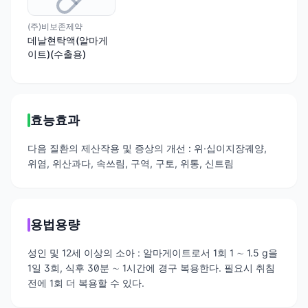
(주)비보존제약
데날현탁액(알마게
이트)(수출용)
효능효과
다음 질환의 제산작용 및 증상의 개선 : 위·십이지장궤양,
위염, 위산과다, 속쓰림, 구역, 구토, 위통, 신트림
용법용량
성인 및 12세 이상의 소아 : 알마게이트로서 1회 1 ∼ 1.5 g을
1일 3회, 식후 30분 ∼ 1시간에 경구 복용한다. 필요시 취침
전에 1회 더 복용할 수 있다.