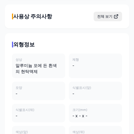
사용상 주의사항
전체 보기
외형정보
성상
제형
알루미늄 포에 든 흰색
-
의 현탁액제
모양
식별표시(앞)
-
-
식별표시(뒤)
크기(mm)
-
- x - x -
색상(앞)
색상(뒤)