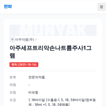
먼약
To
아주약품(주)
아
아주세프트리악손나트륨주사1그
램
취하
(2025-10-16)
분류
전문의약품
제형
-
보험
비보험
포장
1, 10바이알 [수출용:1, 5, 10, 50바이알/첨부용
제 : 10ml ×1, 5, 10, 50앰플]