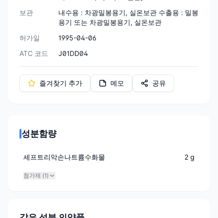
보관
내수용 : 차광밀봉용기, 실온보관 수출용 : 밀봉
용기 또는 차광밀봉용기, 실온보관
허가일
1995-04-06
ATC 코드
J01DD04
즐겨찾기 추가
메모
공유
성분함량
세프트리악손나트륨수화물
2 g
첨가제 (
1
)
같은 성분 의약품