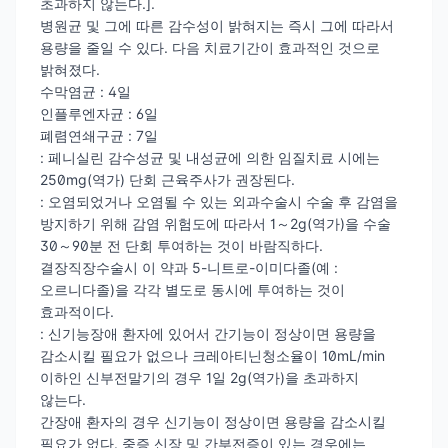
초과하지 않는다.].
병원균 및 그에 따른 감수성이 밝혀지는 즉시 그에 따라서
용량을 줄일 수 있다. 다음 치료기간이 효과적인 것으로
밝혀졌다.
수막염균 : 4일
인플루엔자균 : 6일
폐렴연쇄구균 : 7일
: 페니실린 감수성균 및 내성균에 의한 임질치료 시에는
250mg(역가) 단회 근육주사가 권장된다.
: 오염되었거나 오염될 수 있는 외과수술시 수술 후 감염을
방지하기 위해 감염 위험도에 따라서 1～2g(역가)을 수술
30～90분 전 단회 투여하는 것이 바람직하다.
결장직장수술시 이 약과 5-니트로-이미다졸(예 :
오르니다졸)을 각각 별도로 동시에 투여하는 것이
효과적이다.
: 신기능장애 환자에 있어서 간기능이 정상이면 용량을
감소시킬 필요가 없으나 크레아티닌청소율이 10mL/min
이하인 신부전말기의 경우 1일 2g(역가)을 초과하지
않는다.
간장애 환자의 경우 신기능이 정상이면 용량을 감소시킬
필요가 없다. 중증 신장 및 간부전증이 있는 경우에는