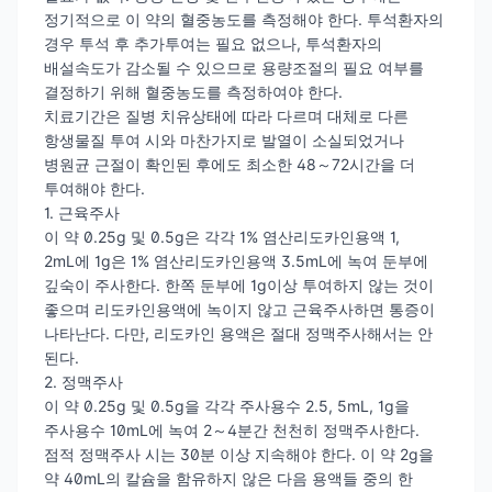
정기적으로 이 약의 혈중농도를 측정해야 한다. 투석환자의
경우 투석 후 추가투여는 필요 없으나, 투석환자의
배설속도가 감소될 수 있으므로 용량조절의 필요 여부를
결정하기 위해 혈중농도를 측정하여야 한다.
치료기간은 질병 치유상태에 따라 다르며 대체로 다른
항생물질 투여 시와 마찬가지로 발열이 소실되었거나
병원균 근절이 확인된 후에도 최소한 48～72시간을 더
투여해야 한다.
1. 근육주사
이 약 0.25g 및 0.5g은 각각 1% 염산리도카인용액 1,
2mL에 1g은 1% 염산리도카인용액 3.5mL에 녹여 둔부에
깊숙이 주사한다. 한쪽 둔부에 1g이상 투여하지 않는 것이
좋으며 리도카인용액에 녹이지 않고 근육주사하면 통증이
나타난다. 다만, 리도카인 용액은 절대 정맥주사해서는 안
된다.
2. 정맥주사
이 약 0.25g 및 0.5g을 각각 주사용수 2.5, 5mL, 1g을
주사용수 10mL에 녹여 2～4분간 천천히 정맥주사한다.
점적 정맥주사 시는 30분 이상 지속해야 한다. 이 약 2g을
약 40mL의 칼슘을 함유하지 않은 다음 용액들 중의 한