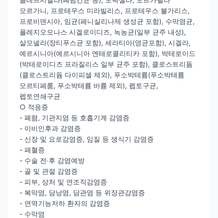
모르가니, 프로테우스 미라빌리스, 프로테우스 불가리스,
프로비덴시아, 임균(페니실리나제 생성균 포함), 수막염균,
플레지오모나스 시겔로이디즈, 녹농균(일부 균주 내성),
살모넬라(장티푸스균 포함), 세라티아(영균포함), 시겔라,
예르시니아(예르시니아 엔테로콜리티카 포함), 박테로이드
(박테로이디즈 프라질리스 일부 균주 포함), 클로스트리듐
(클로스트리듐 다이피셀 제외), 푸소박테륨(푸소박테륨
모르티페룸, 푸소박테륨 바륨 제외), 펩토구균,
펩토연쇄구균
○ 적응증
- 폐렴, 기관지염 등 호흡기계 감염증
- 이비인후과 감염증
- 신장 및 요로감염증, 임질 등 생식기 감염증
- 패혈증
- 수술 전‧후 감염예방
- 골 및 관절 감염증
- 피부, 상처 및 연조직감염증
- 복막염, 담낭염, 담관염 등 위장관감염증
- 면역기능저하 환자의 감염증
- 수막염