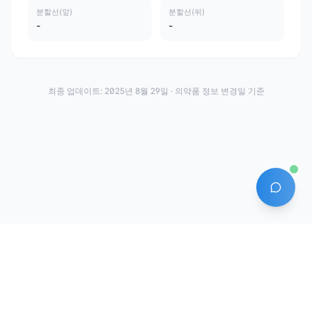
분할선(앞)
분할선(뒤)
-
-
최종 업데이트:
2025년 8월 29일
· 의약품 정보 변경일 기준
AI 에
·
·
이용약관
개인정보처리방침
About
전화번호: 070-7761-8763 | 주소: 경기도 안산시 상록구 수인로 628-16
상호: (주)약발 | 대표자: 신승호 | 사업자등록번호: 440-87-01611 | 통신판매업신고번
호: 제2020-경기안산-1331호
©
2026
Yakppal, Inc. All rights reserved.