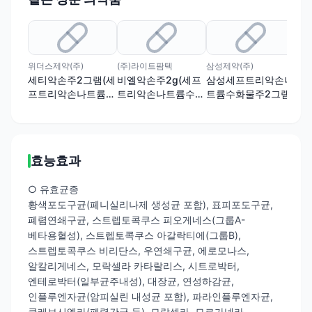
위더스제약(주)
(주)라이트팜텍
삼성제약(주)
한국
세티악손주2그램(세
비엘악손주2g(세프
삼성세프트리악손나
넬
프트리악손나트륨수
트리악손나트륨수화
트륨수화물주2그램
트
화물)
물)
물)
효능효과
○ 유효균종
황색포도구균(페니실리나제 생성균 포함), 표피포도구균,
폐렴연쇄구균, 스트렙토콕쿠스 피오게네스(그룹A-
베타용혈성), 스트렙토콕쿠스 아갈락티에(그룹B),
스트렙토콕쿠스 비리단스, 우연쇄구균, 에로모나스,
알칼리게네스, 모락셀라 카타랄리스, 시트로박터,
엔테로박터(일부균주내성), 대장균, 연성하감균,
인플루엔자균(암피실린 내성균 포함), 파라인플루엔자균,
클레브시엘라(폐렴간균 등), 모락셀라, 모르가넬라