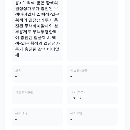
용> 1. 백색-엷은 황색의
결정성가루가 충진된 무
색바이알제 2. 백색-엷은
황색의 결정성가루가 충
진된 무색바이알제와 첨
부용제로 무색투명한액
이 충진된 앰플제 3. 백
색-엷은 황색의 결정성가
루가 충진된 갈색 바이알
제
모양
식별표시(앞)
-
-
식별표시(뒤)
크기(mm)
-
- x - x -
색상(앞)
색상(뒤)
-
-