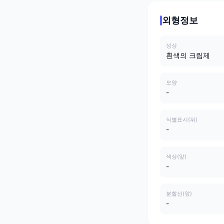
외형정보
성상
흰색의 크림제
모양
-
식별표시(뒤)
-
색상(앞)
-
분할선(앞)
-