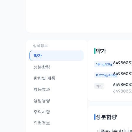
상세정보
약가
약가
64980032
10mg/20g
성분함량
64980032
0.225g/450g
함량별 제품
64980032
기타
효능효과
64980032
용법용량
주의사항
성분함량
외형정보
디플로라손아세테