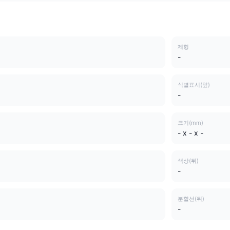
제형
-
식별표시(앞)
-
크기(mm)
- x - x -
색상(뒤)
-
분할선(뒤)
-