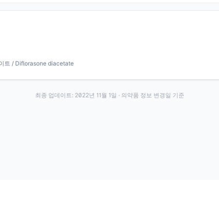
Diflorasone diacetate
최종 업데이트:
2022년 11월 1일
· 의약품 정보 변경일 기준
·
·
이용약관
개인정보처리방침
About
전화번호: 070-7761-8763 | 주소: 경기도 안산시 상록구 수인로 628-16