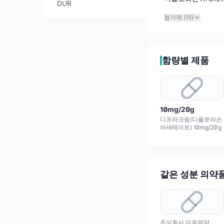
DUR
첨가제 (
15
)
함량별 제품
10mg/20g
디프라크림(디플로라손
아세테이트) 10mg/20g
같은 성분 의약
주식회사 더유제약