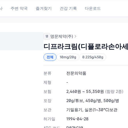
사
주변 약국
즐겨찾기
건강 기록
다운로드
명문제약(주)
명
디프라크림(디플로라손아세
전체
10mg/20g
0.225g/450g
분류
전문의약품
제형
-
보험
2,460원 ~ 55,350원
(함량 2종)
포장
20g/튜브, 450g/병, 500g/병
보관
기밀용기, 실온(1~30℃)보관
허가일
1994-04-28
ATC 코드
D07AC10