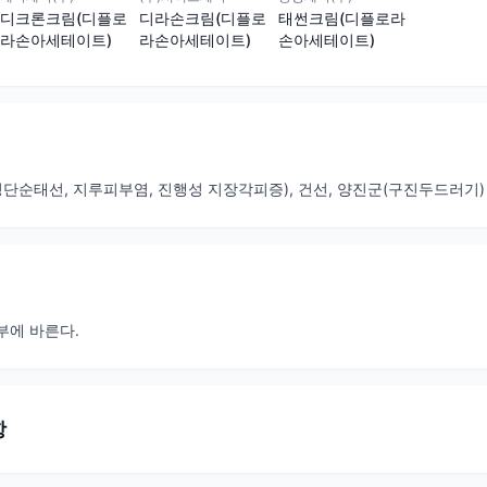
디크론크림(디플로
디라손크림(디플로
태썬크림(디플로라
라손아세테이트)
라손아세테이트)
손아세테이트)
순태선, 지루피부염, 진행성 지장각피증), 건선, 양진군(구진두드러기)
환부에 바른다.
항