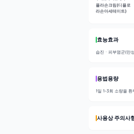
플라손크림(디플로
라손아세테이트)
효능효과
습진ㆍ피부염군(만성단
용법용량
1일 1-3회 소량을 
사용상 주의사