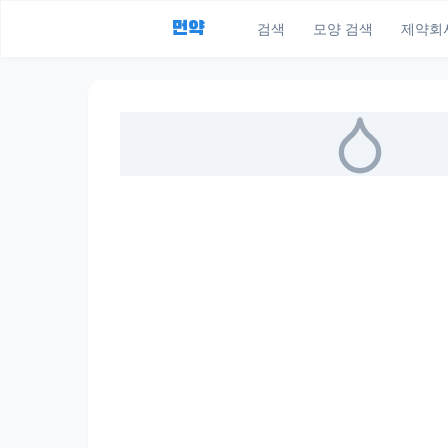
먼약
검색
모양 검색
제약회