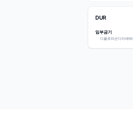
DUR
임부금기
디플로라손디아세테이트 / 