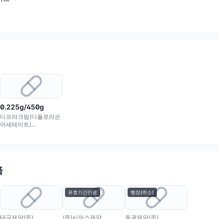
0.225g/450g
디프라크림(디플로라손
아세테이트)
0.225g/450g
품
유효기간만료
행정(취소)
태극제약(주)
(주)시어스제약
동광제약(주)