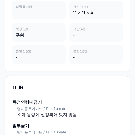
식별표시(뒤)
크기(mm)
-
11 x 11 x 4
색상(앞)
색상(뒤)
주황
-
분할선(앞)
분할선(뒤)
-
-
DUR
특정연령대금기
탈니플루메이트 / Talniflumate
소아 용량이 설정되어 있지 않음
임부금기
탈니플루메이트 / Talniflumate