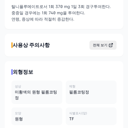
탈니플루메이트로서 1회 370 mg 1일 3회 경구투여한다.
중증일 경우에는 1회 740 mg을 투여한다.
연령, 증상에 따라 적절히 증감한다.
사용상 주의사항
전체 보기
외형정보
성상
제형
미황색의 원형 필름코팅
필름코팅정
정
모양
식별표시(앞)
원형
TF