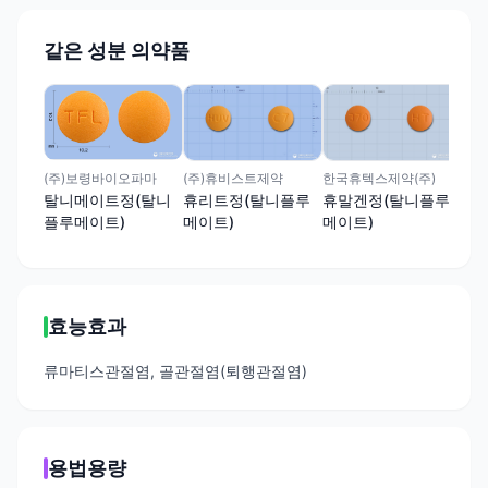
같은 성분 의약품
대웅
베
메이
(주)휴비스트제약
한국휴텍스제약(주)
(주)보령바이오파마
휴리트정(탈니플루
휴말겐정(탈니플루
탈니메이트정(탈니
메이트)
메이트)
플루메이트)
효능효과
류마티스관절염, 골관절염(퇴행관절염)
용법용량