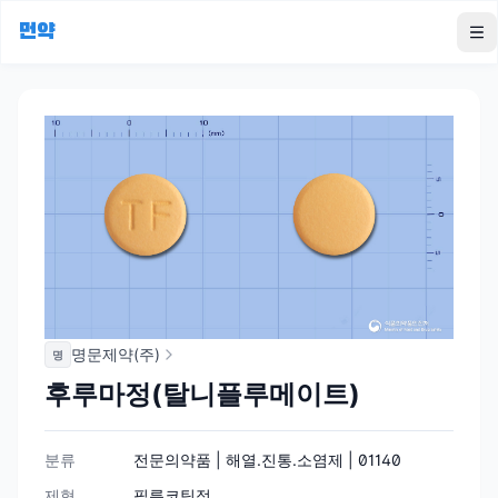
먼약
To
명문제약(주)
명
후루마정(탈니플루메이트)
분류
전문의약품 | 해열.진통.소염제 | 01140
제형
필름코팅정