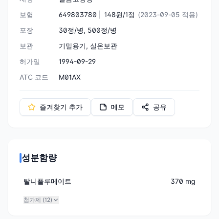
보험
649803780 |
148원/1정
(2023-09-05 적용)
포장
30정/병, 500정/병
보관
기밀용기, 실온보관
허가일
1994-09-29
ATC 코드
M01AX
즐겨찾기 추가
메모
공유
성분함량
탈니플루메이트
370 mg
첨가제 (
12
)