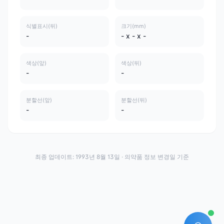
식별표시(뒤)
크기(mm)
-
- x - x -
색상(앞)
색상(뒤)
-
-
분할선(앞)
분할선(뒤)
-
-
최종 업데이트:
1993년 8월 13일
· 의약품 정보 변경일 기준