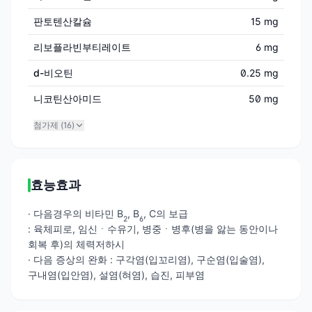
판토텐산칼슘
15 mg
리보플라빈부티레이트
6 mg
d-비오틴
0.25 mg
니코틴산아미드
50 mg
첨가제 (
16
)
효능효과
· 다음경우의 비타민 B
, B
, C의 보급
2
6
: 육체피로, 임신ㆍ수유기, 병중ㆍ병후(병을 앓는 동안이나
회복 후)의 체력저하시
· 다음 증상의 완화 : 구각염(입꼬리염), 구순염(입술염),
구내염(입안염), 설염(혀염), 습진, 피부염