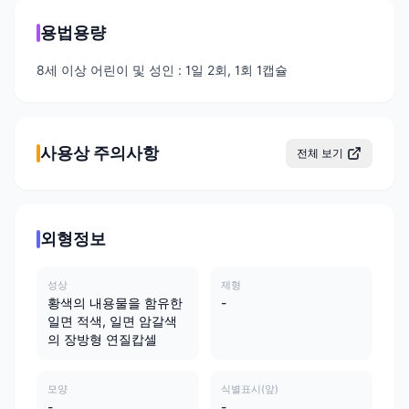
용법용량
8세 이상 어린이 및 성인 : 1일 2회, 1회 1캡슐
사용상 주의사항
전체 보기
외형정보
성상
제형
황색의 내용물을 함유한
-
일면 적색, 일면 암갈색
의 장방형 연질캅셀
모양
식별표시(앞)
-
-