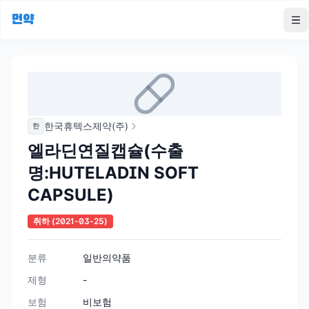
먼약
To
한국휴텍스제약(주)
한
엘라딘연질캡슐(수출
명:HUTELADIN SOFT
CAPSULE)
취하
(2021-03-25)
분류
일반의약품
제형
-
보험
비보험