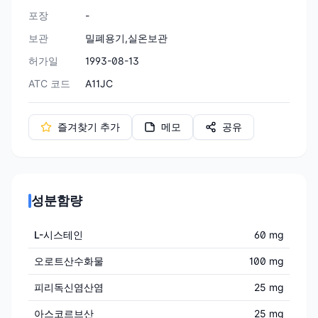
포장
-
보관
밀폐용기,실온보관
허가일
1993-08-13
ATC 코드
A11JC
즐겨찾기 추가
메모
공유
성분함량
L-시스테인
60 mg
오로트산수화물
100 mg
피리독신염산염
25 mg
아스코르브산
25 mg